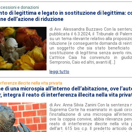
cessioni e donazioni
to di legittima e legato in sostituzione di legittima: c
ne dell’azione di riduzione
di Avv. Alessandra Buzzavo Con la senten
pubblicata il 6.3.2024, il Tribunale di Pale
su un tema rilevante relativo alla proposizi
riduzione (e conseguente domanda di reinte
un soggetto che sia stato beneficiato 
sostituzione di legittima senza averlo rin
L’attrice Caia ha convenuto in giudi
Sempronio, Caio ed altri, avanti il[...]
leggi tutto
erferenze illecite nella vita privata
ne di una microspia all’interno dell’abitazione, ove l’au
, integra il reato di interferenza illecita nella vita priva
di Avv. Anna Silvia Zanini Con la sentenza 
Suprema Corte ha esaminato in quali circ
l’installazione di una microspia all’interno
ove la coppia convive, abbia rilevanza pena
reato di interferenze illecite nella vita 
dell’art. 615 bis c.p. Il predetto articolo 