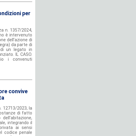
ondizioni per
za n. 1357/2024,
rmo è intervenuto
one dell’azione di
gra) da parte di
di un legato in
unziato. IL CASO.
zio i convenuti
tore convive
ta
n. 12713/2023, la
ostanze di fatto
 dell’abitazione,
le, integrando il
privata ai sensi
del codice penale