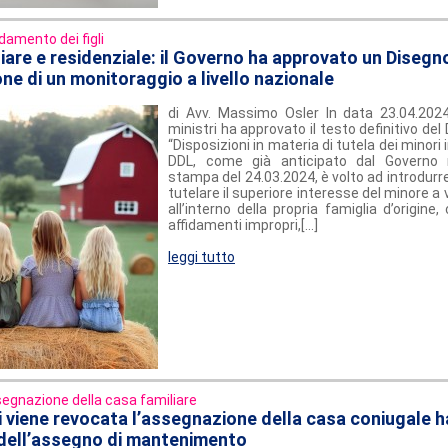
idamento dei figli
liare e residenziale: il Governo ha approvato un Disegn
ione di un monitoraggio a livello nazionale
di Avv. Massimo Osler In data 23.04.2024 
ministri ha approvato il testo definitivo de
“Disposizioni in materia di tutela dei minori i
DDL, come già anticipato dal Governo
stampa del 24.03.2024, è volto ad introdurre
tutelare il superiore interesse del minore a
all’interno della propria famiglia d’origine
affidamenti impropri,[...]
leggi tutto
egnazione della casa familiare
i viene revocata l’assegnazione della casa coniugale ha
dell’assegno di mantenimento