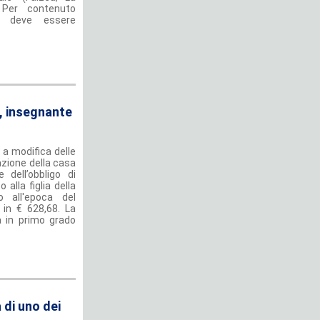
. Per contenuto
e deve essere
, insegnante
 a modifica delle
nazione della casa
 dell’obbligo di
lla figlia della
o all'epoca del
i in € 628,68. La
a in primo grado
 di uno dei