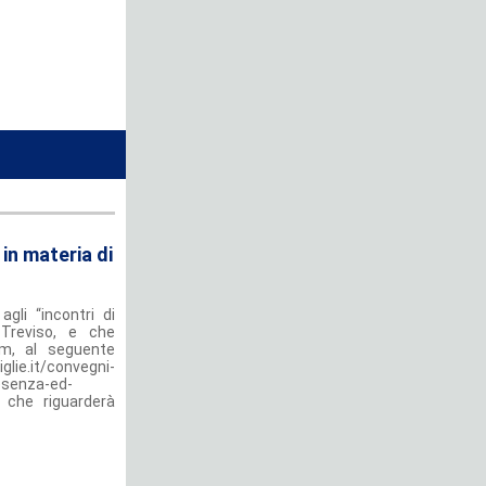
in materia di
gli “incontri di
Treviso, e che
om, al seguente
ie.it/convegni-
esenza-ed-
 che riguarderà