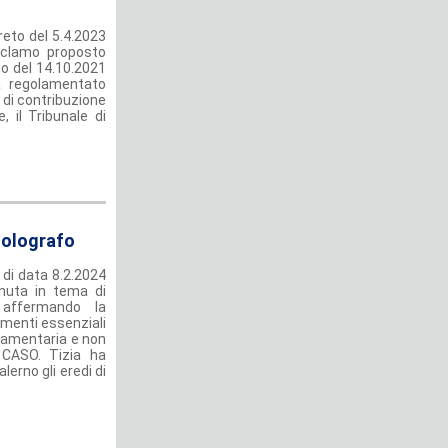
reto del 5.4.2023
reclamo proposto
to del 14.10.2021
va regolamentato
tà di contribuzione
, il Tribunale di
o olografo
di data 8.2.2024
enuta in tema di
 affermando la
ementi essenziali
stamentaria e non
L CASO. Tizia ha
lerno gli eredi di