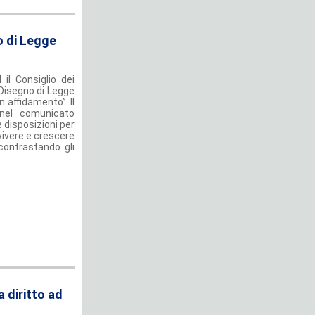
o di Legge
il Consiglio dei
l Disegno di Legge
n affidamento”. Il
 nel comunicato
 disposizioni per
 vivere e crescere
, contrastando gli
 diritto ad