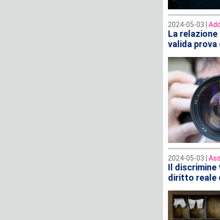
2024-05-03 |
Add
La relazione
valida prova 
2024-05-03 |
Ass
Il discrimine
diritto reale