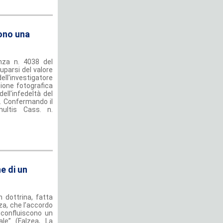
sono una
enza n. 4038 del
parsi del valore
ll'investigatore
zione fotografica
ell'infedeltà del
o. Confermando il
multis Cass. n.
e di un
 dottrina, fatta
za, che l’accordo
 confluiscono un
le” (Falzea, La