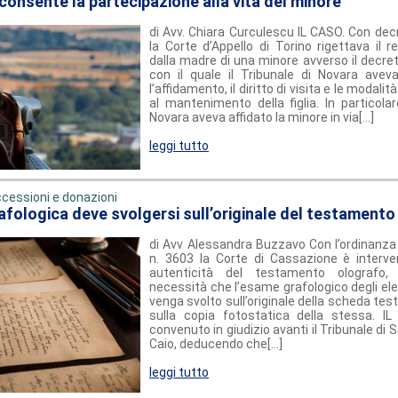
 consente la partecipazione alla vita del minore
di Avv. Chiara Curculescu IL CASO. Con dec
la Corte d’Appello di Torino rigettava il 
dalla madre di una minore avverso il decre
con il quale il Tribunale di Novara ave
l’affidamento, il diritto di visita e le modali
al mantenimento della figlia. In particolare
Novara aveva affidato la minore in via[...]
leggi tutto
cessioni e donazioni
rafologica deve svolgersi sull’originale del testament
di Avv Alessandra Buzzavo Con l’ordinanza 
n. 3603 la Corte di Cassazione è interv
autenticità del testamento olografo,
necessità che l’esame grafologico degli el
venga svolto sull’originale della scheda te
sulla copia fotostatica della stessa. I
convenuto in giudizio avanti il Tribunale di Sa
Caio, deducendo che[...]
leggi tutto