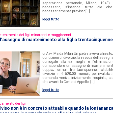
separazione personale, Milano, 1943)
necessario, s’intende tutto ciò ch
necessariamente previsto[...]
leggi tutto
tenimento dei figli minorenni e maggiorenni
l’assegno di mantenimento alla figlia trentacinquenne
di Avv. Maida Milàn Un padre aveva chiesto,
condizioni di divorzio, la revoca dell’asseg
coniugale alla ex moglie e l’eliminazione
corrispondere un assegno di mantenimento a
coppia, ormai trentacinquenne, stabilit
divorzio in € 520,00 mensili, poi rivalutat
domanda veniva inizialmente respinta, si
che avanti la Corte di Appello. [...]
leggi tutto
idamento dei figli
diviso non è in concreto attuabile quando la lontananza