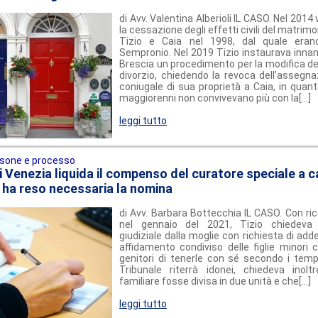
di Avv. Valentina Alberioli IL CASO. Nel 2014
la cessazione degli effetti civili del matrim
Tizio e Caia nel 1998, dal quale era
Sempronio. Nel 2019 Tizio instaurava innanz
Brescia un procedimento per la modifica del
divorzio, chiedendo la revoca dell’assegna
coniugale di sua proprietà a Caia, in quanto
maggiorenni non convivevano più con la[...]
leggi tutto
sone e processo
di Venezia liquida il compenso del curatore speciale a c
 ha reso necessaria la nomina
di Avv. Barbara Bottecchia IL CASO. Con ri
nel gennaio del 2021, Tizio chiedeva
giudiziale dalla moglie con richiesta di add
affidamento condiviso delle figlie minori 
genitori di tenerle con sé secondo i tempi
Tribunale riterrà idonei, chiedeva inol
familiare fosse divisa in due unità e che[...]
leggi tutto