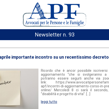
Newsletter n. 93
aprile importante incontro su un recentissimo decreto 
Ricordo che è ancor possibile iscriversi a
aggiornamento “che si svolgeranno a 
potranno essere seguiti anche via zo
link: https://www.avvocatipersonefamigl
apf/incontri-di-aggiornamento-corso-in-pr
online/ Mercoledì 8 ci sarà il secondo,
“disabilità e progetto di vita”. [...]
leggi tutto