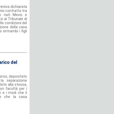
 veniva dichiarata
onio contratto tra
no nati Mevio e
i al Tribunale di
le condizioni del
zione della casa
 entrambi i figli
arico del
corso, depositato
 la separazione
ebito alla stessa,
con facoltà per i
 e i modi che il
tre che la casa