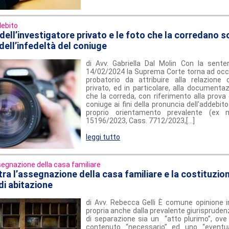
ebito
 dell’investigatore privato e le foto che la corredano 
dell’infedeltà del coniuge
di Avv. Gabriella Dal Molin Con la sent
14/02/2024 la Suprema Corte torna ad occu
probatorio da attribuire alla relazione de
privato, ed in particolare, alla documenta
che la correda, con riferimento alla prova d
coniuge ai fini della pronuncia dell'addebit
proprio orientamento prevalente (ex 
15196/2023, Cass. 7712/2023,[...]
leggi tutto
egnazione della casa familiare
 tra l’assegnazione della casa familiare e la costituzion
 di abitazione
di Avv. Rebecca Gelli È comune opinione in
propria anche dalla prevalente giurispruden
di separazione sia un “atto plurimo”, ove
contenuto “necessario” ed uno “eventua