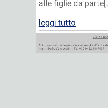
alle figlie da parte[.
leggi tutto
Visita il no
APF – avvocati per le persone e le famiglie - Piazza del
mail:
info@apfavvocati.it
- Tel. +39 0422.1847037