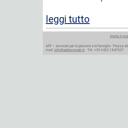
leggi tutto
Visita il no
APF – avvocati per le persone e le famiglie - Piazza del
mail:
info@apfavvocati.it
- Tel. +39 0422.1847037