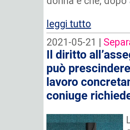
donna e che, dopo a
leggi tutto
2021-05-21 |
Separ
Il diritto all’as
può prescindere 
lavoro concreta
coniuge richied