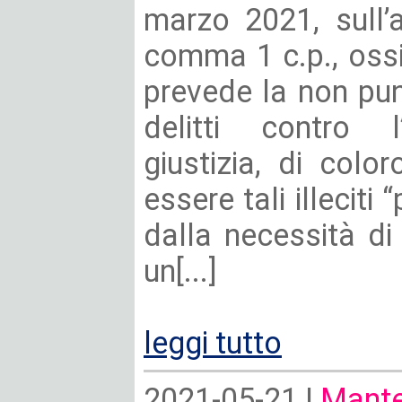
marzo 2021, sull’ap
comma 1 c.p., ossi
prevede la non puni
delitti contro l
giustizia, di col
essere tali illeciti 
dalla necessità d
un[...]
leggi tutto
2021-05-21 |
Mante