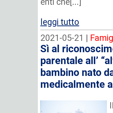
enti che[...]
leggi tutto
2021-05-21 |
Famigl
Sì al riconosci
parentale all’ “a
bambino nato d
medicalmente as