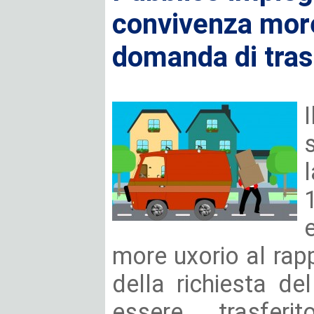
convivenza more 
domanda di tra
more uxorio al rapp
della richiesta de
essere trasfe