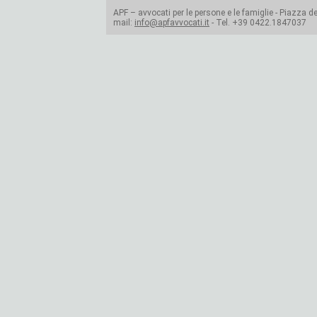
APF – avvocati per le persone e le famiglie - Piazza del
mail:
info@apfavvocati.it
- Tel. +39 0422.1847037