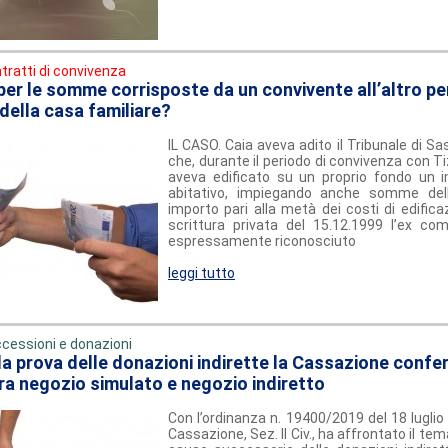
tratti di convivenza
per le somme corrisposte da un convivente all’altro per
della casa familiare?
IL CASO. Caia aveva adito il Tribunale di S
che, durante il periodo di convivenza con Ti
aveva edificato su un proprio fondo un 
abitativo, impiegando anche somme dell’
importo pari alla metà dei costi di edific
scrittura privata del 15.12.1999 l’ex c
espressamente riconosciuto
leggi tutto
cessioni e donazioni
la prova delle donazioni indirette la Cassazione confe
tra negozio simulato e negozio indiretto
Con l’ordinanza n. 19400/2019 del 18 luglio 
Cassazione, Sez. II Civ., ha affrontato il tem