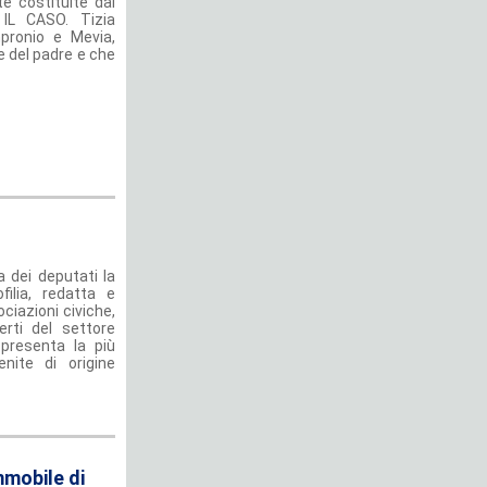
e costituite dal
IL CASO. Tizia
mpronio e Mevia,
 del padre e che
 dei deputati la
filia, redatta e
ociazioni civiche,
erti del settore
ppresenta la più
nite di origine
mmobile di