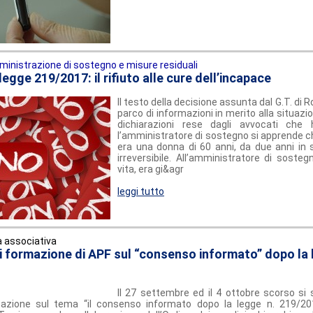
inistrazione di sostegno e misure residuali
a legge 219/2017: il rifiuto alle cure dell’incapace
Il testo della decisione assunta dal G.T. di
parco di informazioni in merito alla situazio
dichiarazioni rese dagli avvocati che 
l’amministratore di sostegno si apprende ch
era una donna di 60 anni, da due anni in 
irreversibile. All’amministratore di soste
vita, era gi&agr
leggi tutto
a associativa
 di formazione di APF sul “consenso informato” dopo la 
Il 27 settembre ed il 4 ottobre scorso si 
rmazione sul tema “il consenso informato dopo la legge n. 219/2