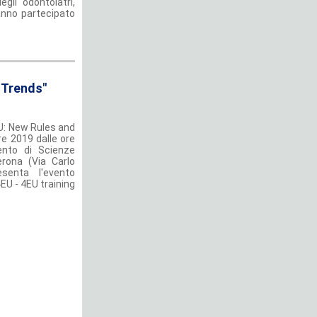
gli odontoiatri,
hanno partecipato
 Trends"
EU: New Rules and
re 2019 dalle ore
ento di Scienze
Verona (Via Carlo
senta l'evento
EU - 4EU training