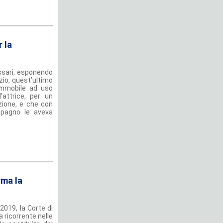
 la
assari, esponendo
zio, quest’ultimo
immobile ad uso
attrice, per un
azione, e che con
ompagno le aveva
rma la
2019, la Corte di
a ricorrente nelle