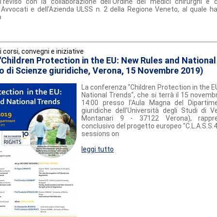
reviso con la collaborazione dell’Ordine dei medici chirurghi e de
i Avvocati e dell’Azienda ULSS n. 2 della Regione Veneto, al quale 
p
ri corsi, convegni e iniziative
Children Protection in the EU: New Rules and National
o di Scienze giuridiche, Verona, 15 Novembre 2019)
La conferenza "Children Protection in the 
National Trends", che si terrà il 15 novemb
14:00 presso l'Aula Magna del Dipartim
giuridiche dell'Università degli Studi di 
Montanari 9 - 37122 Verona), rappre
conclusivo del progetto europeo "C.L.A.S.S.4
sessions on
leggi tutto