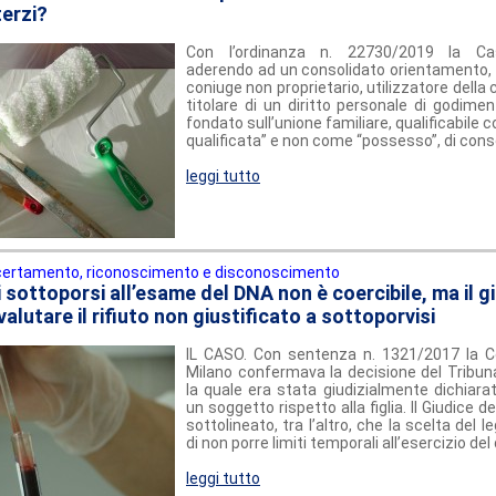
terzi?
Con l’ordinanza n. 22730/2019 la Cas
aderendo ad un consolidato orientamento, h
coniuge non proprietario, utilizzatore della
titolare di un diritto personale di godimen
fondato sull’unione familiare, qualificabile
qualificata” e non come “possesso”, di con
leggi tutto
ertamento, riconoscimento e disconoscimento
 sottoporsi all’esame del DNA non è coercibile, ma il g
alutare il rifiuto non giustificato a sottoporvisi
IL CASO. Con sentenza n. 1321/2017 la Co
Milano confermava la decisione del Tribuna
la quale era stata giudizialmente dichiarat
un soggetto rispetto alla figlia. Il Giudice
sottolineato, tra l’altro, che la scelta del le
di non porre limiti temporali all’esercizio del d
leggi tutto