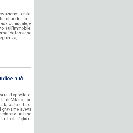
sazione civile,
a ribadito che il
 casa coniugale, è
to sull’immobile,
 come “detenzione
seguenza,
iudice può
rte d’appello di
le di Milano con
a la paternità di
 del gravame aveva
gislatore italiano
iritto del figlio d