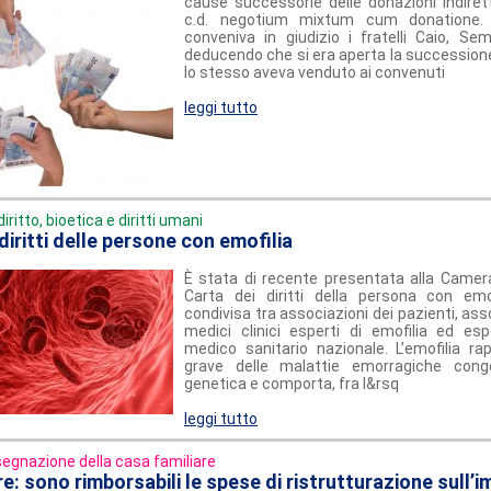
cause successorie delle donazioni indirett
c.d. negotium mixtum cum donatione. 
conveniva in giudizio i fratelli Caio, Se
deducendo che si era aperta la successione
lo stesso aveva venduto ai convenuti
leggi tutto
diritto, bioetica e diritti umani
diritti delle persone con emofilia
È stata di recente presentata alla Camera
Carta dei diritti della persona con emo
condivisa tra associazioni dei pazienti, ass
medici clinici esperti di emofilia ed esp
medico sanitario nazionale. L’emofilia ra
grave delle malattie emorragiche conge
genetica e comporta, fra l&rsq
leggi tutto
egnazione della casa familiare
e: sono rimborsabili le spese di ristrutturazione sull’i