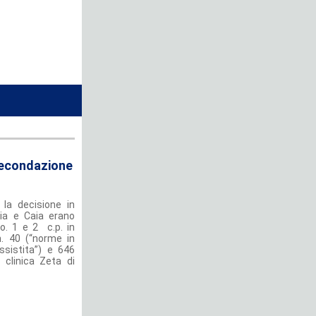
 fecondazione
la decisione in
ia e Caia erano
co. 1 e 2 c.p. in
 n. 40 (“norme in
sistita”) e 646
 clinica Zeta di