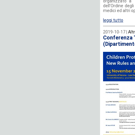
organizzato a T
dell’Ordine degl
medici ed altri o
leggi tutto
2019-10-17 |
Alt
Conferenza "
(Dipartiment