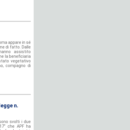
 Roma appare in sé
ne di fatto. Dalle
hanno assistito
e la beneficiaria
stato vegetativo
gno, compagno di
legge n.
sono svolti i due
017” che APF ha