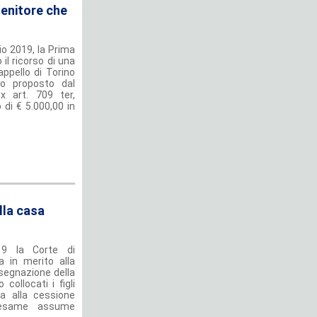
genitore che
o 2019, la Prima
il ricorso di una
ppello di Torino
llo proposto dal
x art. 709 ter,
di € 5.000,00 in
lla casa
19 la Corte di
 in merito alla
ssegnazione della
collocati i figli
va alla cessione
n esame assume