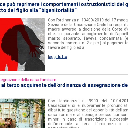
dice può reprimere i comportamenti ostruzionistici del 
tto del figlio alla “bigenitorialità”
Con l’ordinanza n. 13400/2019 del 17 maggi
Sezione della Cassazione Civile ha respinto 
madre avverso la decisione della Corte d’a
che, in parziale accoglimento dell’appe
marito separato, l’aveva condannata (e
secondo comma, n. 2 c.p.c.) al pagamento 
favore del figlio ed a
leggi tutto
egnazione della casa familiare
à al terzo acquirente dell'ordinanza di assegnazione de
Con l’ordinanza n. 9990 del 10.04.20
Cassazione si è nuovamente pronunciata
dibattuta questione dell’opponibilità dell’a
casa familiare al coniuge presso cui sono 
minori in caso di trascrizione successi
dell’immobile a terzi. L’ordinanza i