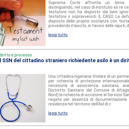
Suprema Corte affronta un tema m
distinguendo, nel caso di institutio ex re cert
testatore non ha disposto dai beni ignor
testatore o sopravvenuti. IL CASO. La def
disposto delle proprie sostanze con test
prevedendo il lascito, in favore delle nipoti, 
leggi tutto
diritto e processo
al SSN del cittadino straniero richiedente asilo è un diri
Una cittadina nigeriana titolare di un perm
per richiesta di protezione internazionale
necessità di assistenza sanitaria, ave
Distretto Sanitario del Comune di Afrago
Nord) la richiesta di iscrizione al Servizio Sa
negata per assenza di documentazione
residenza nel territorio dell’Asl di c
leggi tutto