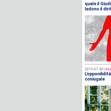
quale il Giu
ledono il diri
2019-07-30 |
Ass
L'opponibilit
coniugale