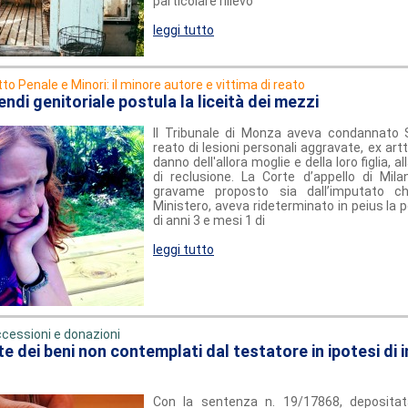
particolare rilievo
leggi tutto
itto Penale e Minori: il minore autore e vittima di reato
endi genitoriale postula la liceità dei mezzi
Il Tribunale di Monza aveva condannato 
reato di lesioni personali aggravate, ex artt.
danno dell'allora moglie e della loro figlia, a
di reclusione. La Corte d’appello di Milan
gravame proposto sia dall’imputato c
Ministero, aveva rideterminato in peius la 
di anni 3 e mesi 1 di
leggi tutto
cessioni e donazioni
te dei beni non contemplati dal testatore in ipotesi di i
Con la sentenza n. 19/17868, depositata