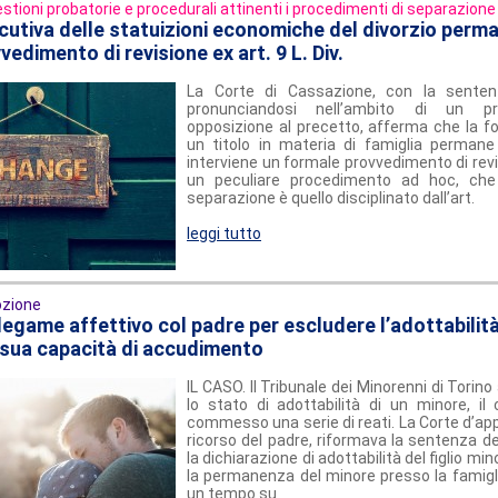
stioni probatorie e procedurali attinenti i procedimenti di separazione 
cutiva delle statuizioni economiche del divorzio perma
edimento di revisione ex art. 9 L. Div.
La Corte di Cassazione, con la sente
pronunciandosi nell’ambito di un p
opposizione al precetto, afferma che la fo
un titolo in materia di famiglia perman
interviene un formale provvedimento di revis
un peculiare procedimento ad hoc, che
separazione è quello disciplinato dall’art.
leggi tutto
zione
 legame affettivo col padre per escludere l’adottabilit
 sua capacità di accudimento
IL CASO. Il Tribunale dei Minorenni di Torin
lo stato di adottabilità di un minore, il
commesso una serie di reati. La Corte d’appe
ricorso del padre, riformava la sentenza d
la dichiarazione di adottabilità del figlio m
la permanenza del minore presso la famigli
un tempo su