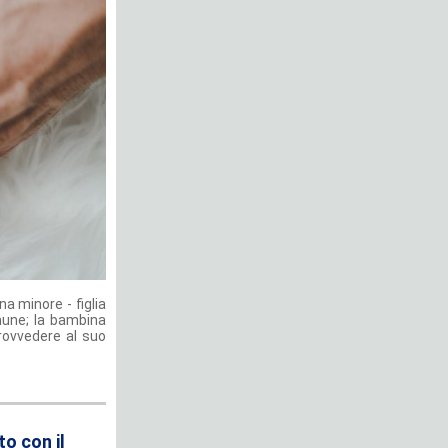
a minore - figlia
omune; la bambina
provvedere al suo
to con il