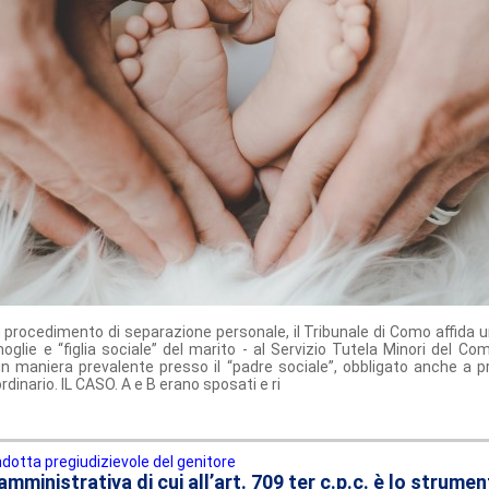
n procedimento di separazione personale, il Tribunale di Como affida un
moglie e “figlia sociale” del marito - al Servizio Tutela Minori del C
in maniera prevalente presso il “padre sociale”, obbligato anche a 
inario. IL CASO. A e B erano sposati e ri
dotta pregiudizievole del genitore
mministrativa di cui all’art. 709 ter c.p.c. è lo strumen