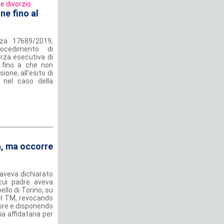
e divorzio
ne fino al
nza 17689/2019,
rocedimento di
rza esecutiva di
e fino a che non
ione, all’esito di
 nel caso della
à, ma occorre
o aveva dichiarato
 cui padre aveva
llo di Torino, su
el TM, revocando
inore e disponendo
a affidataria per