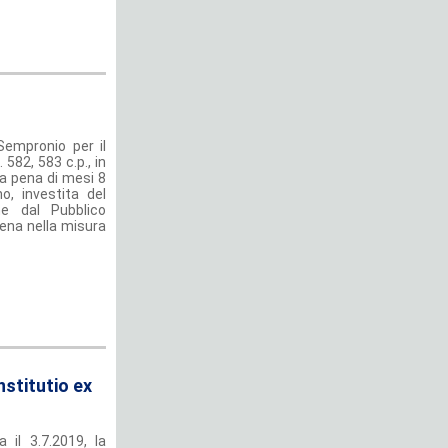
Sempronio per il
 582, 583 c.p., in
lla pena di mesi 8
o, investita del
he dal Pubblico
pena nella misura
nstitutio ex
 il 3.7.2019, la