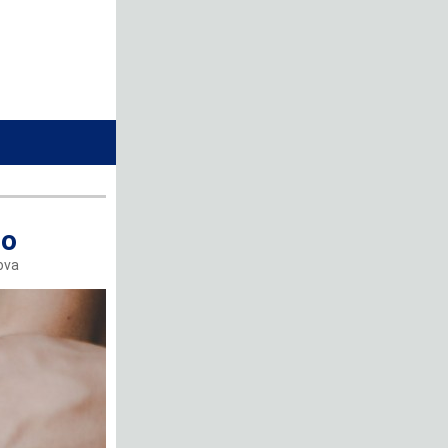
to
ova