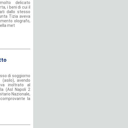
olto delicato
a, i beni di cui il
ati dallo stesso
unta Tizia aveva
amento olografo,
della met
tto
esso di soggiorno
 (asilo), avendo
va inoltrato al
la (Asl Napoli 2
nitario Nazionale,
 comprovante la