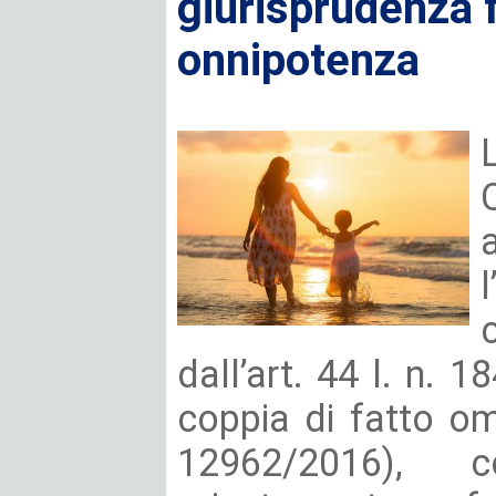
giurisprudenza 
onnipotenza
l
dall’art. 44 l. n. 
coppia di fatto o
12962/2016), c