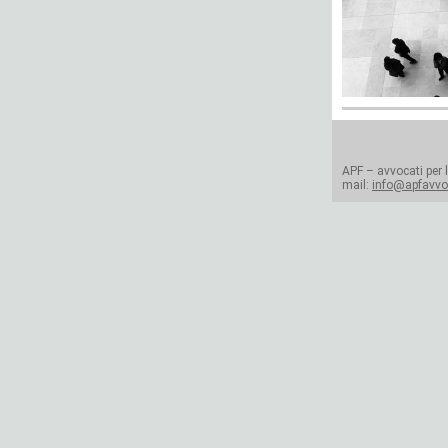
APF – avvocati per l
mail:
info@apfavvoc