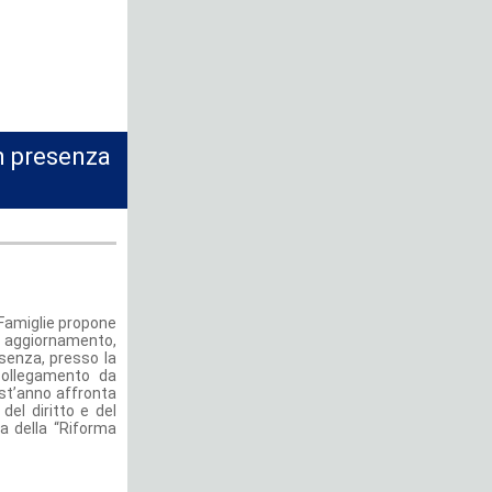
n presenza
 Famiglie propone
e aggiornamento,
esenza, presso la
 collegamento da
st’anno affronta
 del diritto e del
ca della “Riforma