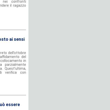
e nei confronti
ridere il ragazzo
osto ai sensi
reto dell’ottobre
’affidamento del
o collocamento in
ta parzialmente
a. Quest’ultima,
di verifica con
può essere