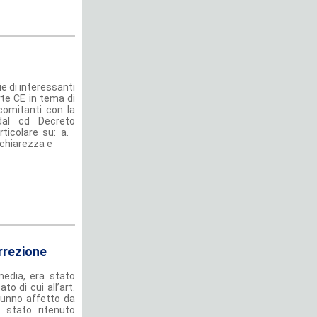
e di interessanti
orte CE in tema di
comitanti con la
 dal cd Decreto
rticolare su: a.
 chiarezza e
rrezione
edia, era stato
to di cui all’art.
lunno affetto da
a stato ritenuto