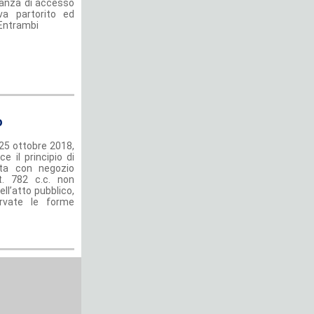
tanza di accesso
eva partorito ed
 Entrambi
o
 25 ottobre 2018,
ce il principio di
zata con negozio
rt. 782 c.c. non
ell’atto pubblico,
rvate le forme