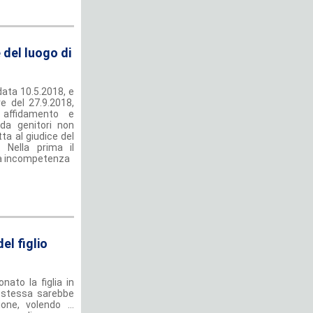
 del luogo di
data 10.5.2018, e
e del 27.9.2018,
 affidamento e
da genitori non
ta al giudice del
 Nella prima il
ria incompetenza
el figlio
ato la figlia in
a stessa sarebbe
ione, volendo …