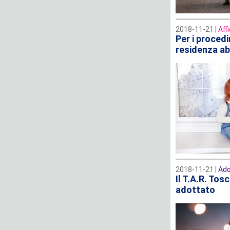
2018-11-21 |
Aff
Per i procedi
residenza abi
2018-11-21 |
Ado
Il T.A.R. Tos
adottato