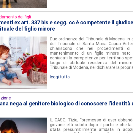
idamento dei figli
menti ex art. 337 bis e segg. cc è competente il giudice
tuale del figlio minore
Due ordinanze del Tribunale di Modena, in 
del Tribunale di Santa Maria Capua Veter
chiariscono che nei procedimenti di
mantenimento di un figlio minore nato 
coniugati la competenza per territorio spet
luogo di abituale residenza del minore.
Tribunale di Modena, nel dichiarare la prop
leggi tutto
zione
cana nega al genitore biologico di conoscere l’identità d
IL CASO. Tizia, “premesso di aver abbandon
giovane età subito dopo il parto e che l
stata presumibilmente affidata in adoz