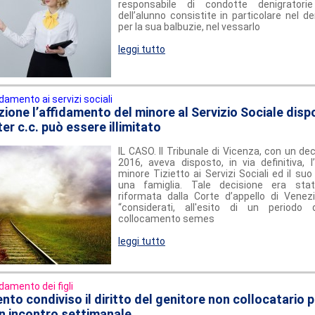
responsabile di condotte denigratori
dell’alunno consistite in particolare nel de
per la sua balbuzie, nel vessarlo
leggi tutto
idamento ai servizi sociali
zione l’affidamento del minore al Servizio Sociale disp
 ter c.c. può essere illimitato
IL CASO. Il Tribunale di Vicenza, con un dec
2016, aveva disposto, in via definitiva, l
minore Tizietto ai Servizi Sociali ed il su
una famiglia. Tale decisione era sta
riformata dalla Corte d’appello di Venezi
“considerati, all'esito di un periodo 
collocamento semes
leggi tutto
idamento dei figli
nto condiviso il diritto del genitore non collocatario 
un incontro settimanale