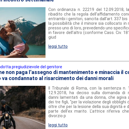
Con ordinanza n. 22219 del 12.09.2018, 
ribadito che la regola dell’affidamento cond
entrambi i genitori, sancita dall’art. 337 bis
la possibilità che il minore sia collocato i
presso uno di loro, prevedendo uno specifico
in favore dell’altro (conforme Cass. Civ. 18
giud
leggi tutto
dotta pregiudizievole del genitore
che non paga l’assegno di mantenimento e minaccia il c
o va condannato al risarcimento dei danni morali
Il Tribunale di Roma, con la sentenza n.
12.9.2018, ha deciso sulla domanda di r
danni lamentati da una donna, che agiva
dei tre figli, “per la violazione degli obblig
oltre che per la lesione della sua dignità e
parte dell’ex marito. L’attrice riferiva c
divorzio p
leggi tutto