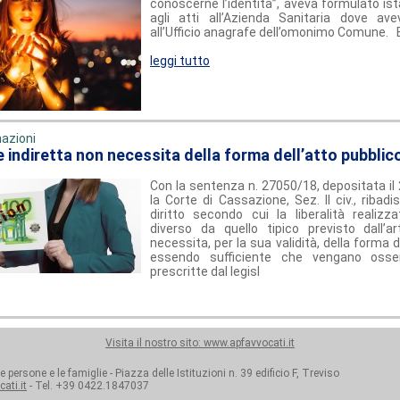
conoscerne l’identità”, aveva formulato is
agli atti all’Azienda Sanitaria dove av
all’Ufficio anagrafe dell’omonimo Comune.
leggi tutto
azioni
 indiretta non necessita della forma dell’atto pubblic
Con la sentenza n. 27050/18, depositata il
la Corte di Cassazione, Sez. II civ., ribadis
diritto secondo cui la liberalità realiz
diverso da quello tipico previsto dall’a
necessita, per la sua validità, della forma d
essendo sufficiente che vengano osse
prescritte dal legisl
Visita il nostro sito: www.apfavvocati.it
e persone e le famiglie - Piazza delle Istituzioni n. 39 edificio F, Treviso
ati.it
- Tel. +39 0422.1847037