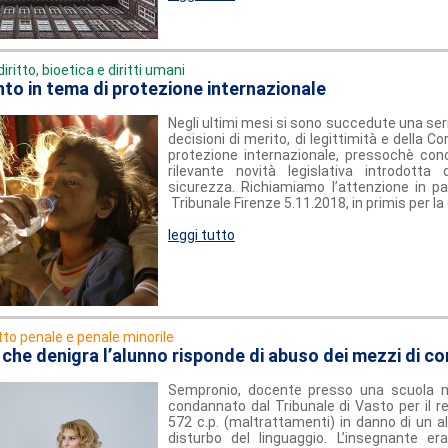
diritto, bioetica e diritti umani
o in tema di protezione internazionale
Negli ultimi mesi si sono succedute una seri
decisioni di merito, di legittimità e della C
protezione internazionale, pressochè con
rilevante novità legislativa introdotta
sicurezza. Richiamiamo l’attenzione in pa
Tribunale Firenze 5.11.2018, in primis per la
leggi tutto
itto penale e penale minorile
 che denigra l’alunno risponde di abuso dei mezzi di co
Sempronio, docente presso una scuola m
condannato dal Tribunale di Vasto per il rea
572 c.p. (maltrattamenti) in danno di un a
disturbo del linguaggio. L’insegnante er