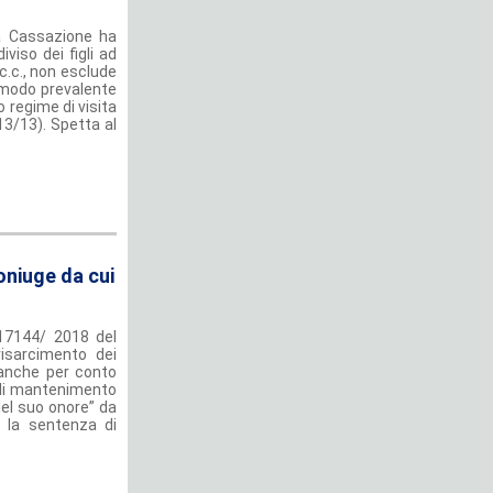
la Cassazione ha
iviso dei figli ad
 c.c., non esclude
n modo prevalente
 regime di visita
13/13). Spetta al
oniuge da cui
 17144/ 2018 del
isarcimento dei
 anche per conto
hi di mantenimento
 del suo onore” da
he la sentenza di