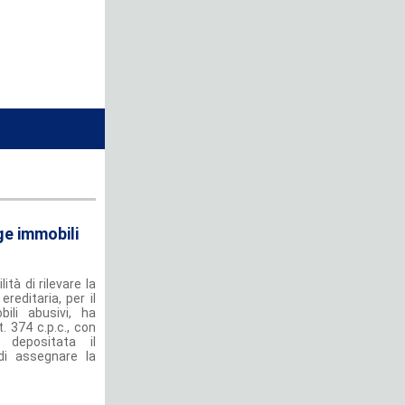
ge immobili
ità di rilevare la
reditaria, per il
ili abusivi, ha
t. 374 c.p.c., con
, depositata il
 di assegnare la