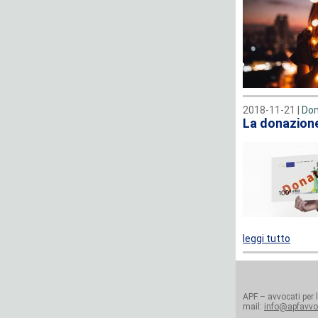
2018-11-21 |
Don
La donazione
leggi tutto
APF – avvocati per l
mail:
info@apfavvoc