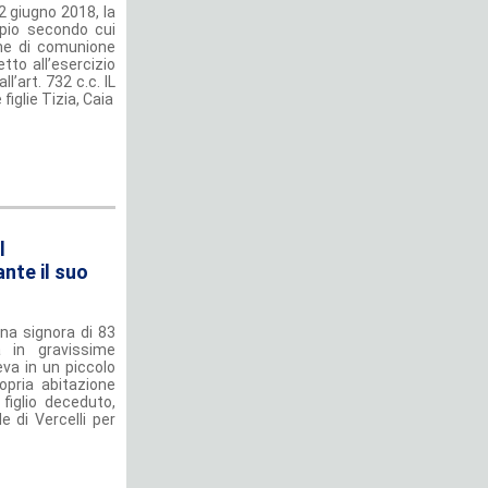
2 giugno 2018, la
ipio secondo cui
ime di comunione
tto all’esercizio
l’art. 732 c.c. IL
iglie Tizia, Caia
l
nte il suo
na signora di 83
 in gravissime
veva in un piccolo
opria abitazione
figlio deceduto,
 di Vercelli per