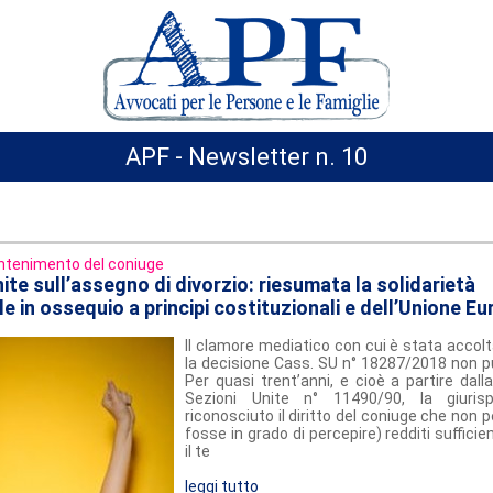
APF - Newsletter n. 10
tenimento del coniuge
ite sull’assegno di divorzio: riesumata la solidarietà
e in ossequio a principi costituzionali e dell’Unione E
Il clamore mediatico con cui è stata accolta
la decisione Cass. SU n° 18287/2018 non pu
Per quasi trent’anni, e cioè a partire dall
Sezioni Unite n° 11490/90, la giuris
riconosciuto il diritto del coniuge che non 
fosse in grado di percepire) redditi sufficie
il te
leggi tutto