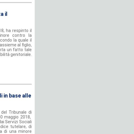
a il
, ha respinto il
inore contro la
condo la quale il
ssieme al figlio,
ta un fatto tale
ilità genitoriale.
i in base alle
del Tribunale di
 10 maggio 2018,
i Servizi Sociali
dice tutelare, di
la di una minore