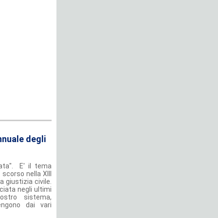
nnuale degli
ata". E' il tema
 scorso nella XIII
giustizia civile.
ciata negli ultimi
nostro sistema,
engono dai vari