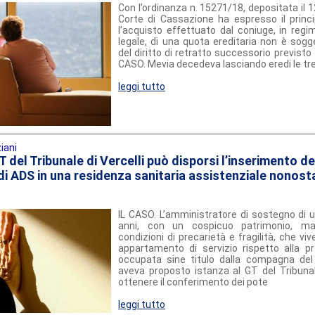
Con l’ordinanza n. 15271/18, depositata il 1
Corte di Cassazione ha espresso il princ
l’acquisto effettuato dal coniuge, in reg
legale, di una quota ereditaria non è sogge
del diritto di retratto successorio previsto al
CASO. Mevia decedeva lasciando eredi le tre f
leggi tutto
iani
 del Tribunale di Vercelli può disporsi l’inserimento de
di ADS in una residenza sanitaria assistenziale nonosta
IL CASO. L’amministratore di sostegno di u
anni, con un cospicuo patrimonio, ma
condizioni di precarietà e fragilità, che vi
appartamento di servizio rispetto alla pr
occupata sine titulo dalla compagna del 
aveva proposto istanza al GT del Tribunale
ottenere il conferimento dei pote
leggi tutto