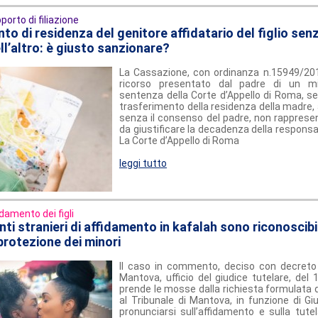
porto di filiazione
nto di residenza del genitore affidatario del figlio senz
l’altro: è giusto sanzionare?
La Cassazione, con ordinanza n.15949/2018
ricorso presentato dal padre di un m
sentenza della Corte d’Appello di Roma, se
trasferimento della residenza della madre, a
senza il consenso del padre, non rappresen
da giustificare la decadenza della responsab
La Corte d’Appello di Roma
leggi tutto
idamento dei figli
ti stranieri di affidamento in kafalah sono riconoscibil
protezione dei minori
Il caso in commento, deciso con decreto 
Mantova, ufficio del giudice tutelare, del
prende le mosse dalla richiesta formulata da
al Tribunale di Mantova, in funzione di Giu
pronunciarsi sull’affidamento e sulla tute