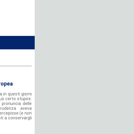
uropea
 in questi giorni
ò certo stupire.
a pronuncia delle
prudenza aveva
percepisse (e non
nti a conservargli