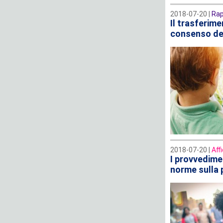
2018-07-20 |
Rap
Il trasferime
consenso del
2018-07-20 |
Aff
I provvedimen
norme sulla 