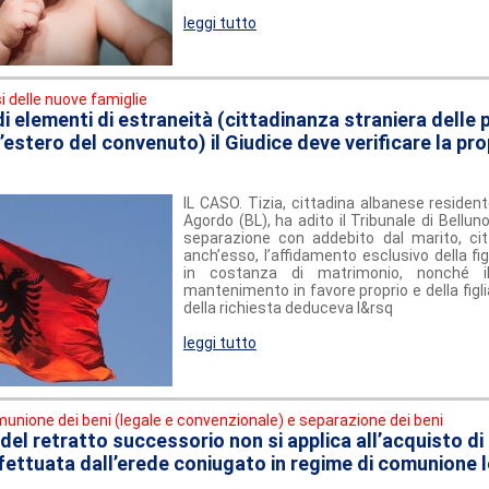
leggi tutto
si delle nuove famiglie
i elementi di estraneità (cittadinanza straniera delle p
’estero del convenuto) il Giudice deve verificare la pro
IL CASO. Tizia, cittadina albanese residen
Agordo (BL), ha adito il Tribunale di Bellun
separazione con addebito dal marito, ci
anch’esso, l’affidamento esclusivo della fi
in costanza di matrimonio, nonché il
mantenimento in favore proprio e della fig
della richiesta deduceva l&rsq
leggi tutto
unione dei beni (legale e convenzionale) e separazione dei beni
 del retratto successorio non si applica all’acquisto d
ffettuata dall’erede coniugato in regime di comunione 