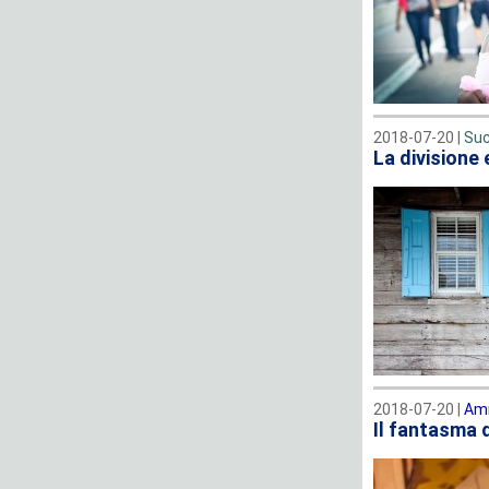
2018-07-20 |
Suc
La divisione e
2018-07-20 |
Amm
Il fantasma d