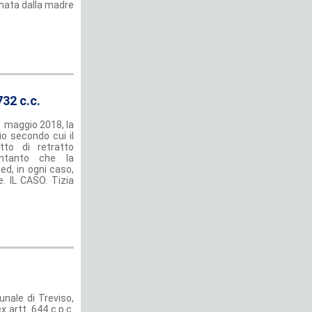
onata dalla madre
732 c.c.
1 maggio 2018, la
io secondo cui il
itto di retratto
intanto che la
ed, in ogni caso,
. IL CASO. Tizia
unale di Treviso,
 artt. 644 c.p.c.