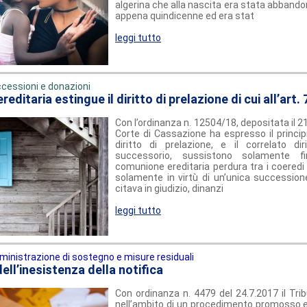
algerina che alla nascita era stata abband
appena quindicenne ed era stat
leggi tutto
cessioni e donazioni
reditaria estingue il diritto di prelazione di cui all’art. 
Con l’ordinanza n. 12504/18, depositata il 2
Corte di Cassazione ha espresso il princip
diritto di prelazione, e il correlato dir
successorio, sussistono solamente f
comunione ereditaria perdura tra i coeredi 
solamente in virtù di un’unica successione
citava in giudizio, dinanzi
leggi tutto
inistrazione di sostegno e misure residuali
ell’inesistenza della notifica
Con ordinanza n. 4479 del 24.7.2017 il Trib
nell’ambito di un procedimento promosso ex