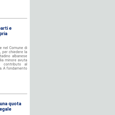
arti e
pria
te nel Comune di
o, per chiedere la
ttadino albanese
glia minore avuta
 contributo al
lia. A fondamento
i una quota
legale