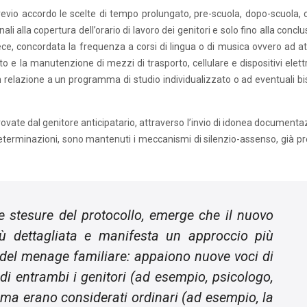
revio accordo le scelte di tempo prolungato, pre-scuola, dopo-scuola, c
ali alla copertura dell’orario di lavoro dei genitori e solo fino alla concl
ece, concordata la frequenza a corsi di lingua o di musica ovvero ad att
sto e la manutenzione di mezzi di trasporto, cellulare e dispositivi elett
n relazione a un programma di studio individualizzato o ad eventuali bi
ate dal genitore anticipatario, attraverso l’invio di idonea documenta
 determinazioni, sono mantenuti i meccanismi di silenzio-assenso, già pr
ue stesure del protocollo, emerge che il nuovo
 dettagliata e manifesta un approccio più
 del
menage
familiare: appaiono nuove voci di
di entrambi i genitori (ad esempio, psicologo,
rima erano considerati ordinari (ad esempio, la