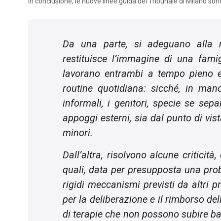
In conclusione, le nuove linee guida del Tribunale di Milano sono
Da una parte, si adeguano alla r
restituisce l’immagine di una fam
lavorano entrambi a tempo pieno e 
routine
quotidiana: sicché, in manc
informali, i genitori, specie se sep
appoggi esterni, sia dal punto di vist
minori.
Dall’altra, risolvono alcune criticità,
quali, data per presupposta una prob
rigidi meccanismi previsti da altri p
per la deliberazione e il rimborso de
di terapie che non possono subire ba