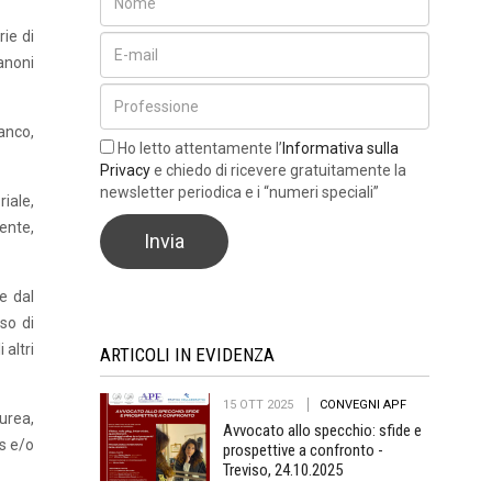
ie di
canoni
banco,
Ho letto attentamente l’
Informativa sulla
Privacy
e chiedo di ricevere gratuitamente la
newsletter periodica e i “numeri speciali”
riale,
ente,
e dal
so di
altri
ARTICOLI IN EVIDENZA
15 OTT 2025
CONVEGNI APF
urea,
Avvocato allo specchio: sfide e
us e/o
prospettive a confronto -
Treviso, 24.10.2025