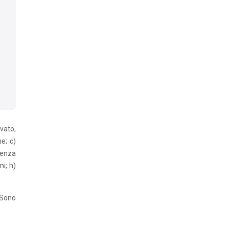
vato,
e; c)
tenza
ni; h)
 Sono