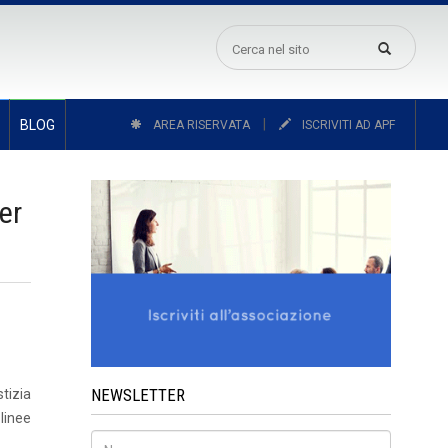
|
BLOG
AREA RISERVATA
ISCRIVITI AD APF
er
NEWSLETTER
stizia
linee