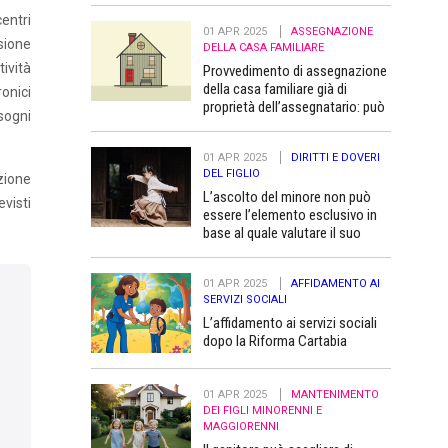
entri
01 APR 2025
ASSEGNAZIONE
usione
DELLA CASA FAMILIARE
ività
Provvedimento di assegnazione
della casa familiare già di
ronici
proprietà dell’assegnatario: può
sogni
essere trascritto “a favore” dei
figli minori
01 APR 2025
DIRITTI E DOVERI
DEL FIGLIO
zione
L’ascolto del minore non può
evisti
essere l’elemento esclusivo in
base al quale valutare il suo
superiore interesse
01 APR 2025
AFFIDAMENTO AI
SERVIZI SOCIALI
L’affidamento ai servizi sociali
dopo la Riforma Cartabia
01 APR 2025
MANTENIMENTO
DEI FIGLI MINORENNI E
MAGGIORENNI