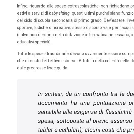
Infine, riguardo alle spese extrascolastiche, non richiedono p
estivi e servizi di
baby sitting
: questi ultimi purché siano funzion
del ciclo di scuola secondaria di primo grado. Dev’essere, inv
sportive, ludiche o ricreative; stesso discorso vale per l’acqui
(salvo non rientrino nella dotazione informatica necessaria, i
educativi speciali).
Tutte le spese straordinarie devono ovviamente essere comprov
che dimostri l’effettivo esborso. A tutela della celerità delle
dalle pregresse linee guida.
In sintesi, da un confronto tra le d
documento ha una puntuazione più
sensibile alle esigenze di flessibilità
spesa, sottoposte al previo assenso 
tablet
e cellulari); alcuni costi che p