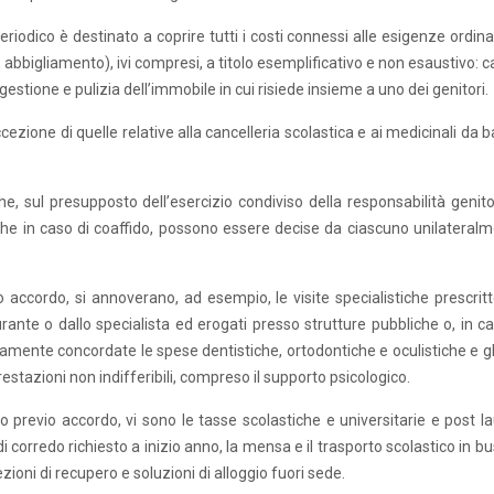
odico è destinato a coprire tutti i costi connessi alle esigenze ordinar
ggio, abbigliamento), ivi compresi, a titolo esemplificativo e non esaustivo: 
 gestione e pulizia dell’immobile in cui risiede insieme a uno dei genitori.
ezione di quelle relative alla cancelleria scolastica e ai medicinali da 
che, sul presupposto dell’esercizio condiviso della responsabilità genito
nche in caso di coaffido, possono essere decise da ciascuno unilateralm
 accordo, si annoverano, ad esempio, le visite specialistiche prescritt
urante o dallo specialista ed erogati presso strutture pubbliche o, in ca
ente concordate le spese dentistiche, ortodontiche e oculistiche e gli 
estazioni non indifferibili, compreso il supporto psicologico.
 previo accordo, vi sono le tasse scolastiche e universitarie e post la
le di corredo richiesto a inizio anno, la mensa e il trasporto scolastico in b
ezioni di recupero e soluzioni di alloggio fuori sede.