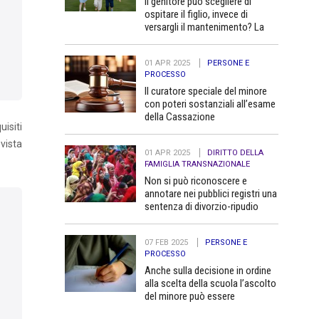
Il genitore può scegliere di
ospitare il figlio, invece di
versargli il mantenimento? La
Cassazione dice no
01 APR 2025
PERSONE E
PROCESSO
Il curatore speciale del minore
con poteri sostanziali all’esame
della Cassazione
uisiti
 vista
01 APR 2025
DIRITTO DELLA
FAMIGLIA TRANSNAZIONALE
Non si può riconoscere e
annotare nei pubblici registri una
sentenza di divorzio-ripudio
dello Stato del Bangladesh in
quanto contraria all’ordine
07 FEB 2025
PERSONE E
pubblico
PROCESSO
Anche sulla decisione in ordine
alla scelta della scuola l’ascolto
del minore può essere
determinante