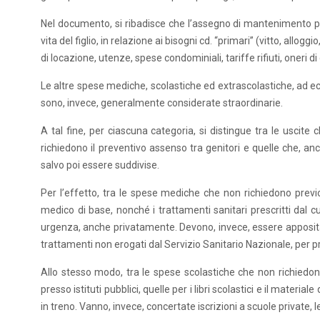
Nel documento, si ribadisce che l’assegno di mantenimento peri
vita del figlio, in relazione ai bisogni cd. “primari” (vitto, allo
di locazione, utenze, spese condominiali, tariffe rifiuti, oneri di
Le altre spese mediche, scolastiche ed extrascolastiche, ad ecc
sono, invece, generalmente considerate straordinarie.
A tal fine, per ciascuna categoria, si distingue tra le uscite 
richiedono il preventivo assenso tra genitori e quelle che, a
salvo poi essere suddivise.
Per l’effetto, tra le spese mediche che non richiedono previo
medico di base, nonché i trattamenti sanitari prescritti dal c
urgenza, anche privatamente. Devono, invece, essere appositam
trattamenti non erogati dal Servizio Sanitario Nazionale, per pr
Allo stesso modo, tra le spese scolastiche che non richiedono
presso istituti pubblici, quelle per i libri scolastici e il materia
in treno. Vanno, invece, concertate iscrizioni a scuole private, l