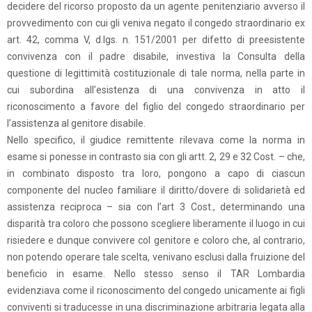
decidere del ricorso proposto da un agente penitenziario avverso il
provvedimento con cui gli veniva negato il congedo straordinario ex
art. 42, comma V, d.lgs. n. 151/2001 per difetto di preesistente
convivenza con il padre disabile, investiva la Consulta della
questione di legittimità costituzionale di tale norma, nella parte in
cui subordina all’esistenza di una convivenza in atto il
riconoscimento a favore del figlio del congedo straordinario per
l’assistenza al genitore disabile.
Nello specifico, il giudice remittente rilevava come la norma in
esame si ponesse in contrasto sia con gli artt. 2, 29 e 32 Cost. – che,
in combinato disposto tra loro, pongono a capo di ciascun
componente del nucleo familiare il diritto/dovere di solidarietà ed
assistenza reciproca – sia con l’art 3 Cost., determinando una
disparità tra coloro che possono scegliere liberamente il luogo in cui
risiedere e dunque convivere col genitore e coloro che, al contrario,
non potendo operare tale scelta, venivano esclusi dalla fruizione del
beneficio in esame. Nello stesso senso il TAR Lombardia
evidenziava come il riconoscimento del congedo unicamente ai figli
conviventi si traducesse in una discriminazione arbitraria legata alla