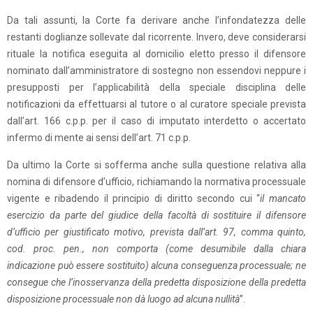
Da tali assunti, la Corte fa derivare anche l’infondatezza delle
restanti doglianze sollevate dal ricorrente. Invero, deve considerarsi
rituale la notifica eseguita al domicilio eletto presso il difensore
nominato dall’amministratore di sostegno non essendovi neppure i
presupposti per l’applicabilità della speciale disciplina delle
notificazioni da effettuarsi al tutore o al curatore speciale prevista
dall’art. 166 c.p.p. per il caso di imputato interdetto o accertato
infermo di mente ai sensi dell’art. 71 c.p.p.
Da ultimo la Corte si sofferma anche sulla questione relativa alla
nomina di difensore d’ufficio, richiamando la normativa processuale
vigente e ribadendo il principio di diritto secondo cui “
il mancato
esercizio da parte del giudice della facoltà di sostituire il difensore
d’ufficio per giustificato motivo, prevista dall’art. 97, comma quinto,
cod. proc. pen., non comporta (come desumibile dalla chiara
indicazione può essere sostituito) alcuna conseguenza processuale; ne
consegue che l’inosservanza della predetta disposizione della predetta
disposizione processuale non dà luogo ad alcuna nullità
”.