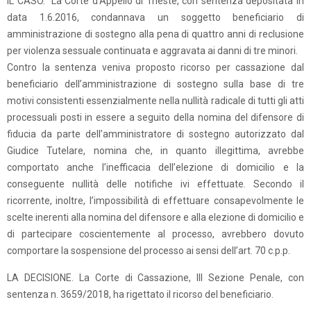
IL CASO. La Corte d’Appello di Trieste, con sentenza depositata in
data 1.6.2016, condannava un soggetto beneficiario di
amministrazione di sostegno alla pena di quattro anni di reclusione
per violenza sessuale continuata e aggravata ai danni di tre minori.
Contro la sentenza veniva proposto ricorso per cassazione dal
beneficiario dell’amministrazione di sostegno sulla base di tre
motivi consistenti essenzialmente nella nullità radicale di tutti gli atti
processuali posti in essere a seguito della nomina del difensore di
fiducia da parte dell’amministratore di sostegno autorizzato dal
Giudice Tutelare, nomina che, in quanto illegittima, avrebbe
comportato anche l’inefficacia dell’elezione di domicilio e la
conseguente nullità delle notifiche ivi effettuate. Secondo il
ricorrente, inoltre, l’impossibilità di effettuare consapevolmente le
scelte inerenti alla nomina del difensore e alla elezione di domicilio e
di partecipare coscientemente al processo, avrebbero dovuto
comportare la sospensione del processo ai sensi dell’art. 70 c.p.p.
LA DECISIONE. La Corte di Cassazione, III Sezione Penale, con
sentenza n. 3659/2018, ha rigettato il ricorso del beneficiario.