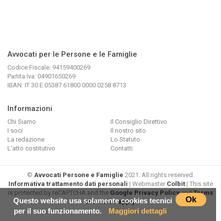
Avvocati per le Persone e le Famiglie
Codice Fiscale: 94159400269
Partita Iva: 04901650269
IBAN: IT 30 E 05387 61800 0000 0258 8713
Informazioni
Chi Siamo
Il Consiglio Direttivo
I soci
Il nostro sito
La redazione
Lo Statuto
L'atto costitutivo
Contatti
©
Avvocati Persone e Famiglie
2021. All rights reserved.
Informativa trattamento dati personali
| Webmaster
Colbit
| This site
is protected by reCAPTCHA and the
Google Privacy Policy
and
Terms
Ok
Questo website usa solamente cookies tecnici
of Service apply
.
per il suo funzionamento.
Maggiori dettagli