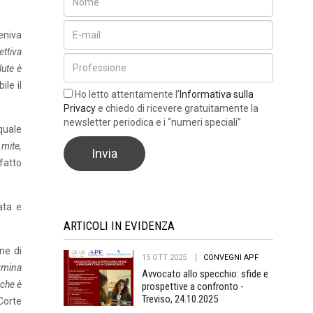
eniva
ettiva
lute è
ile il
Ho letto attentamente l’
Informativa sulla
Privacy
e chiedo di ricevere gratuitamente la
newsletter periodica e i “numeri speciali”
quale
 mite,
fatto
ata e
ARTICOLI IN EVIDENZA
ne di
15 OTT 2025
CONVEGNI APF
ermina
Avvocato allo specchio: sfide e
 che è
prospettive a confronto -
Treviso, 24.10.2025
 Corte