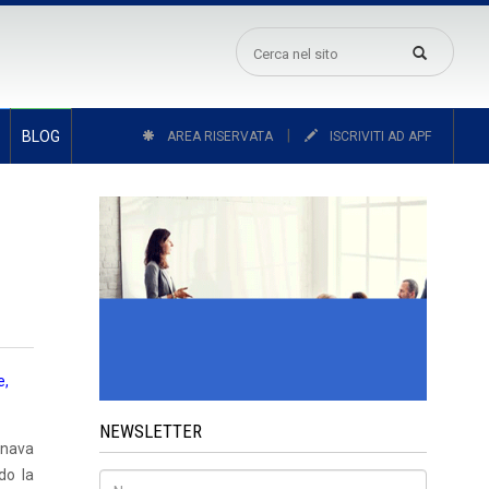
|
BLOG
AREA RISERVATA
ISCRIVITI AD APF
e,
NEWSLETTER
gnava
do la