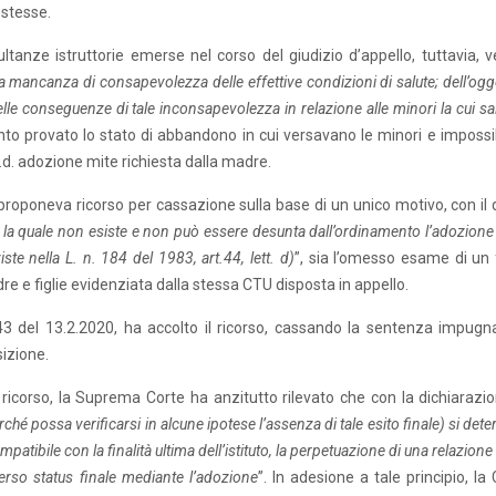
 stesse.
ultanze istruttorie emerse nel corso del giudizio d’appello, tuttavia, v
a mancanza di consapevolezza delle effettive condizioni di salute; dell’ogg
lle conseguenze di tale inconsapevolezza in relazione alle minori la cui sa
anto provato lo stato di abbandono in cui versavano le minori e impossib
c.d. adozione mite richiesta dalla madre.
roponeva ricorso per cassazione sulla base di un unico motivo, con il 
la quale non esiste e non può essere desunta dall’ordinamento l’adozione
ste nella L. n. 184 del 1983, art.44, lett. d)
”, sia l’omesso esame di un 
 e figlie evidenziata dalla stessa CTU disposta in appello.
3 del 13.2.2020, ha accolto il ricorso, cassando la sentenza impugn
sizione.
di ricorso, la Suprema Corte ha anzitutto rilevato che con la dichiarazio
rché possa verificarsi in alcune ipotese l’assenza di tale esito finale) si det
atibile con la finalità ultima dell’istituto, la perpetuazione di una relazione
verso status finale mediante l’adozione
”. In adesione a tale principio, la