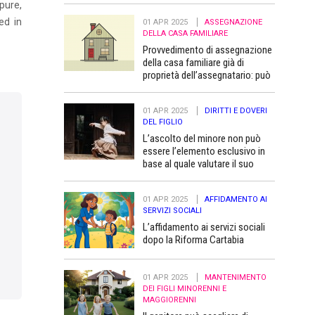
pure,
ed in
01 APR 2025
ASSEGNAZIONE
DELLA CASA FAMILIARE
Provvedimento di assegnazione
della casa familiare già di
proprietà dell’assegnatario: può
essere trascritto “a favore” dei
figli minori
01 APR 2025
DIRITTI E DOVERI
DEL FIGLIO
L’ascolto del minore non può
essere l’elemento esclusivo in
base al quale valutare il suo
superiore interesse
01 APR 2025
AFFIDAMENTO AI
SERVIZI SOCIALI
L’affidamento ai servizi sociali
dopo la Riforma Cartabia
01 APR 2025
MANTENIMENTO
DEI FIGLI MINORENNI E
MAGGIORENNI