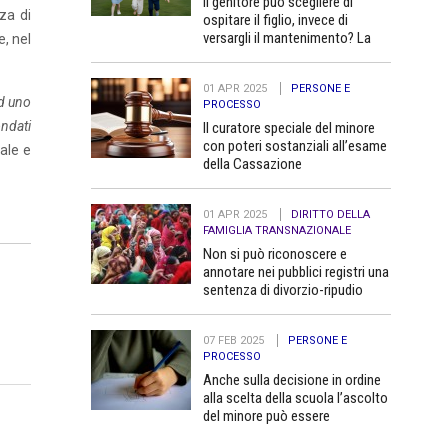
Il genitore può scegliere di
za di
ospitare il figlio, invece di
versargli il mantenimento? La
, nel
Cassazione dice no
01 APR 2025
PERSONE E
ad uno
PROCESSO
ndati
Il curatore speciale del minore
con poteri sostanziali all’esame
uale e
della Cassazione
01 APR 2025
DIRITTO DELLA
FAMIGLIA TRANSNAZIONALE
Non si può riconoscere e
annotare nei pubblici registri una
sentenza di divorzio-ripudio
dello Stato del Bangladesh in
quanto contraria all’ordine
07 FEB 2025
PERSONE E
pubblico
PROCESSO
Anche sulla decisione in ordine
alla scelta della scuola l’ascolto
del minore può essere
determinante