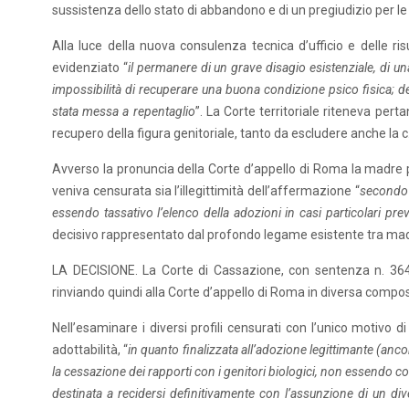
sussistenza dello stato di abbandono e di un pregiudizio per le
Alla luce della nuova consulenza tecnica d’ufficio e delle ris
evidenziato “
il permanere di un grave disagio esistenziale, di un
impossibilità di recuperare una buona condizione psico fisica; de
stata messa a repentaglio
”. La Corte territoriale riteneva pert
recupero della figura genitoriale, tanto da escludere anche la 
Avverso la pronuncia della Corte d’appello di Roma la madre p
veniva censurata sia l’illegittimità dell’affermazione “
secondo 
essendo tassativo l’elenco della adozioni in casi particolari previ
decisivo rappresentato dal profondo legame esistente tra madre
LA DECISIONE. La Corte di Cassazione, con sentenza n. 364
rinviando quindi alla Corte d’appello di Roma in diversa compo
Nell’esaminare i diversi profili censurati con l’unico motivo 
adottabilità, “
in quanto finalizzata all’adozione legittimante (anco
la cessazione dei rapporti con i genitori biologici, non essendo comp
destinata a recidersi definitivamente con l’assunzione di un di