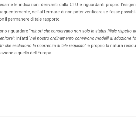
esame le indicazioni derivanti dalla CTU e riguardanti proprio l’esigen
seguentemente, nell’affermare di non poter verificare se fosse possibile
n il permanere di tale rapporto.
sono riguardare “
minori che conservano non solo lo status filiale rispetto 
genitore
”: infatti “
nel nostro ordinamento convivono modelli di adozione fo
tri che escludono la ricorrenza di tale requisito
” e proprio la natura resid
lazione a quello dell’Europa.