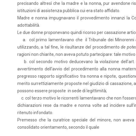
precisando altresì che la madre e la nonna, pur avendone ris
istituzioni di assistenza pubblica cui era stato affidato.
Madre e nonna impugnavano il provvedimento innanzi la Cor
adottabilità.
Le due donne proponevano quindi ricorso per cassazione articol
a. col primo lamentavano che il Tribunale dei Minorenni a
utilizzando, a tal fine, le risultanze del procedimento
de pote
ragioni non chiarite, non aveva potuto partecipare: tale motivo 
b. col secondo motivo deducevano la violazione dell’art. 
avvertimento dell’avvio del procedimento alla nonna materna
pregresso rapporto significativo tra nonna e nipote, questio
merito surrettiziamente proposte nel giudizio di cassazione, a
possono essere proposte in sede di legittimità;
c. col terzo motivo le ricorrenti lamentavano che non fossero s
dichiarazioni rese da madre e nonna volte ad incidere sull’
ritenuto infondato.
Premesso che la curatrice speciale del minore, non aveva p
consolidato orientamento, secondo il quale