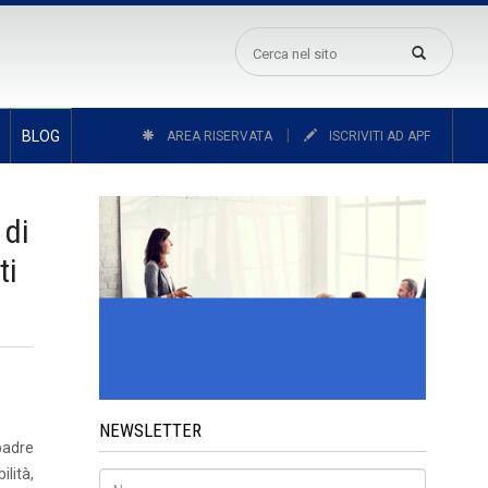
|
BLOG
AREA RISERVATA
ISCRIVITI AD APF
 di
ti
NEWSLETTER
padre
ilità,