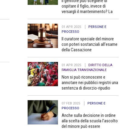
Il genitore può scegliere di
ospitare il figlio, invece di
versargli il mantenimento? La
Cassazione dice no
01 APR 2025
PERSONE E
PROCESSO
Il curatore speciale del minore
con poteri sostanziali all’esame
della Cassazione
01 APR 2025
DIRITTO DELLA
FAMIGLIA TRANSNAZIONALE
Non si può riconoscere e
annotare nei pubblici registri una
sentenza di divorzio-ripudio
dello Stato del Bangladesh in
quanto contraria all’ordine
07 FEB 2025
PERSONE E
pubblico
PROCESSO
Anche sulla decisione in ordine
alla scelta della scuola l’ascolto
del minore può essere
determinante