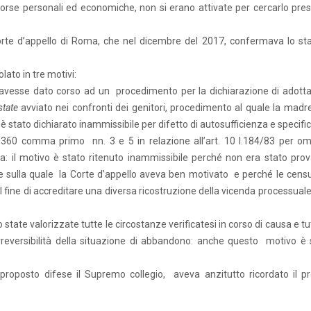
orse personali ed economiche, non si erano attivate per cercarlo pres
te d’appello di Roma, che nel dicembre del 2017, confermava lo sta
ato in tre motivi:
vesse dato corso ad un procedimento per la dichiarazione di adottab
state
avviato nei confronti dei genitori, procedimento al quale la madre
è stato dichiarato inammissibile per difetto di autosufficienza e specifici
360 comma primo nn. 3 e 5 in relazione all’art. 10 l.184/83 per o
: il motivo è stato ritenuto inammissibile perché non era stato prova
ne sulla quale la Corte d’appello aveva ben motivato e perché le censu
l fine di accreditare una diversa ricostruzione della vicenda processuale
tate valorizzate tutte le circostanze verificatesi in corso di causa e tu
irreversibilità della situazione di abbandono: anche questo motivo è 
roposto difese il Supremo collegio, aveva anzitutto ricordato il pr