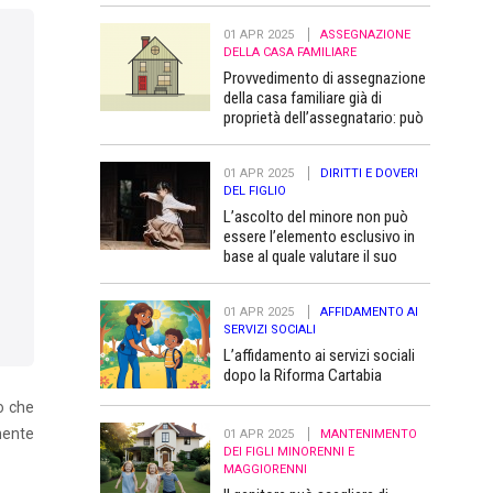
01 APR 2025
ASSEGNAZIONE
DELLA CASA FAMILIARE
Provvedimento di assegnazione
della casa familiare già di
proprietà dell’assegnatario: può
essere trascritto “a favore” dei
figli minori
01 APR 2025
DIRITTI E DOVERI
DEL FIGLIO
L’ascolto del minore non può
essere l’elemento esclusivo in
base al quale valutare il suo
superiore interesse
01 APR 2025
AFFIDAMENTO AI
SERVIZI SOCIALI
L’affidamento ai servizi sociali
dopo la Riforma Cartabia
o che
mente
01 APR 2025
MANTENIMENTO
DEI FIGLI MINORENNI E
MAGGIORENNI