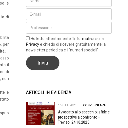
so le
to di
ilità
Ho letto attentamente l’
Informativa sulla
Privacy
e chiedo di ricevere gratuitamente la
, per
newsletter periodica e i “numeri speciali”
tà ;
messo
to il
re di
, non
ARTICOLI IN EVIDENZA
tte le
stato
15 OTT 2025
CONVEGNI APF
Avvocato allo specchio: sfide e
oprio
prospettive a confronto -
Treviso, 24.10.2025