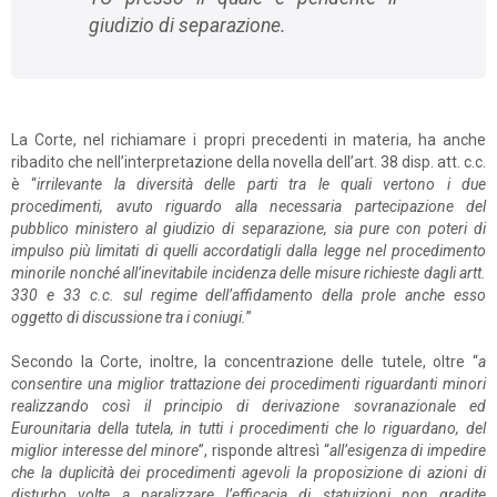
giudizio di separazione.
La Corte, nel richiamare i propri precedenti in materia, ha anche
ribadito che nell’interpretazione della novella dell’art. 38 disp. att. c.c.
è “
irrilevante la diversità delle parti tra le quali vertono i due
procedimenti, avuto riguardo alla necessaria partecipazione del
pubblico ministero al giudizio di separazione, sia pure con poteri di
impulso più limitati di quelli accordatigli dalla legge nel procedimento
minorile nonché all’inevitabile incidenza delle misure richieste dagli artt.
330 e 33 c.c. sul regime dell’affidamento della prole anche esso
oggetto di discussione tra i coniugi.
”
Secondo la Corte, inoltre, la concentrazione delle tutele, oltre “
a
consentire una miglior trattazione dei procedimenti riguardanti minori
realizzando così il principio di derivazione sovranazionale ed
Eurounitaria della tutela, in tutti i procedimenti che lo riguardano, del
miglior interesse del minore
”, risponde altresì “
all’esigenza di impedire
che la duplicità dei procedimenti agevoli la proposizione di azioni di
disturbo volte a paralizzare l’efficacia di statuizioni non gradite