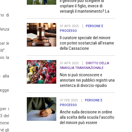
Il genitore può scegliere di
ospitare il figlio, invece di
versargli il mantenimento? La
io di
Cassazione dice no
01 APR 2025
PERSONE E
idenza
PROCESSO
Il curatore speciale del minore
con poteri sostanziali all’esame
per le
della Cassazione
ti
”.
io la
01 APR 2025
DIRITTO DELLA
FAMIGLIA TRANSNAZIONALE
Non si può riconoscere e
 alla
annotare nei pubblici registri una
sentenza di divorzio-ripudio
legge
dello Stato del Bangladesh in
quanto contraria all’ordine
07 FEB 2025
PERSONE E
pubblico
PROCESSO
per i
Anche sulla decisione in ordine
33 del
alla scelta della scuola l’ascolto
del minore può essere
zione
determinante
hé gli