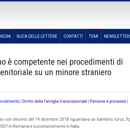
VEGNI
BUCA DELLE LETTERE
CONTATTI
TEMI
NEWSLETTER
iano è competente nei procedimenti di
enitoriale su un minore straniero
ievolimento
|
Diritto della famiglia transnazionale
|
Persone e processo
|
iso con decreto del 14 dicembre 2018 riguardava un bambino turco, figl
2007 in Romania e successivamente in Italia.