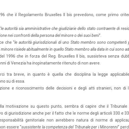
996 che il Regolamento Bruxelles II bis prevedono, come primo criter
“
le autorità sia amministrative che giudiziarie dello stato contraente di res
one nei confronti della persona del minore o dei suoi beni
”.
sce che “
le autorità giurisdizionali di uno Stato membro sono competenti 
l minore risiede abitualmente in quello Stato membro alla data in cui sono adi
el 1996 che in forza del Reg. Bruxelles II bis, sussisteva senza dubb
enni di Venezia ha inopinatamente ritenuto di non avere.
i tra breve, in quanto è quella che disciplina la legge applicabile
ono su di essa.
izione e riconoscimento delle decisioni e degli atti stranieri, non di 
la motivazione su questo punto, sembra di capire che il Tribunale 
 di giurisdizione anche per il fatto che le norme degli articoli 330 e 3
 responsabilità genitoriale non avrebbero natura di norme di applica
non essere “
sussistente la competenza del Tribunale per i Minorenni
” perc