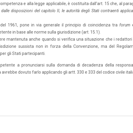
competenza e alla legge applicabile, è costituita dall’art. 15 che, al par
dalle disposizioni del capitolo II, le autorità degli Stati contraenti applic
el 1961, pone in via generale il principio di coincidenza tra
forum
ente in base alle norme sulla giurisdizione (art. 15.1).
re mantenuta anche quando si verifica una situazione che i redattori 
isdizione sussista non in forza della Convenzione, ma del Regola
er gli Stati partecipanti.
ompetente a pronunciarsi sulla domanda di decadenza della responsab
 avrebbe dovuto farlo applicando gli artt. 330 e 333 del codice civile ital