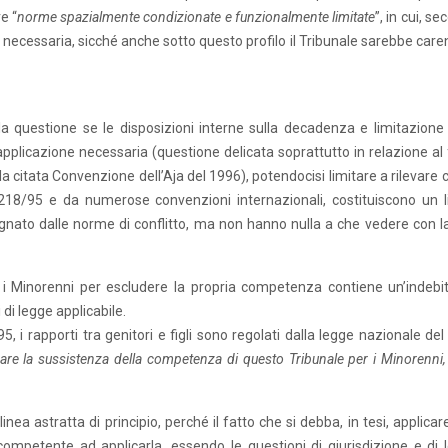
e “
norme spazialmente condizionate e funzionalmente limitate
”, in cui, s
necessaria, sicché anche sotto questo profilo il Tribunale sarebbe caren
questione se le disposizioni interne sulla decadenza e limitazione 
plicazione necessaria (questione delicata soprattutto in relazione al 
 citata Convenzione dell’Aja del 1996), potendocisi limitare a rilevare 
. 218/95 e da numerose convenzioni internazionali, costituiscono un l
designato dalle norme di conflitto, ma non hanno nulla a che vedere con l
r i Minorenni per escludere la propria competenza contiene un’indebi
di legge applicabile.
95, i rapporti tra genitori e figli sono regolati dalla legge nazionale del 
pare la sussistenza della competenza di questo Tribunale per i Minorenni,
ea astratta di principio, perché il fatto che si debba, in tesi, applicar
 competente ad applicarla, essendo le questioni di giurisdizione e di 