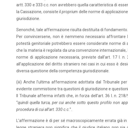
artt. 330 e 333 c.c. non avrebbero quella caratteristica di esser
la Cassazione, consiste il
proprium
delle norme di applicazione 
giurisdizione.
Senonché, tale affermazione risulta destituita di fondamento.
Per convincersene, non è nemmeno necessario affrontare la 
potestà genitoriale potrebbero essere considerate norme di ap
che la materia è regolata da una convenzione internazionale, la
norme di applicazione necessaria, previste dall’art. 17 l. n
all’applicazione del diritto straniero nei casi in cui esso è 
diversa questione della competenza giurisdizionale.
(iii) Anche l’ultima affermazione adottata dal Tribunale pe
evidente commistione tra questioni di giurisdizione e questioni 
Il Tribunale afferma infatti che, in forza dell’art. 36 l. n. 218/
“
quindi quella turca, per cui anche sotto questo profilo non ap
procedura di cui all’art. 330 c.c.
”.
L’affermazione è di per sé macroscopicamente errata già in lin
legge straniera non significa che il giudice italiano non sia