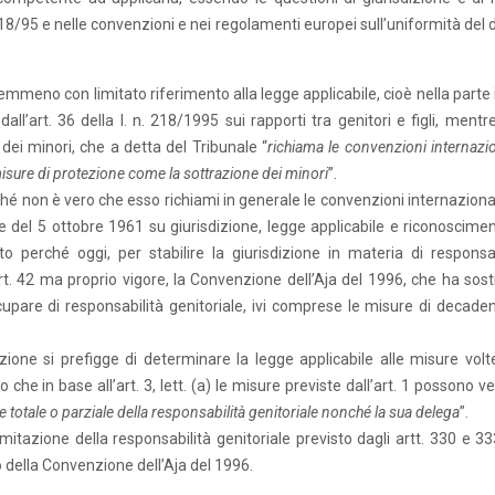
218/95 e nelle convenzioni e nei regolamenti europei sull’uniformità del d
emmeno con limitato riferimento alla legge applicabile, cioè nella parte 
all’art. 36 della l. n. 218/1995 sui rapporti tra genitori e figli, mentr
dei minori, che a detta del Tribunale “
richiama le convenzioni internazio
isure di protezione come la sottrazione dei minori
”.
rché non è vero che esso richiami in generale le convenzioni internaziona
 del 5 ottobre 1961 su giurisdizione, legge applicabile e riconoscimen
 perché oggi, per stabilire la giurisdizione in materia di responsab
art. 42 ma proprio vigore, la Convenzione dell’Aja del 1996, che ha sost
upare di responsabilità genitoriale, ivi comprese le misure di decade
enzione si prefigge di determinare la legge applicabile alle misure volte
che in base all’art. 3, lett. (a) le misure previste dall’art. 1 possono v
ne totale o parziale della responsabilità genitoriale nonché la sua delega
”.
tazione della responsabilità genitoriale previsto dagli artt. 330 e 333
to della Convenzione dell’Aja del 1996.