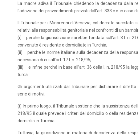
La madre adiva il Tribunale chiedendo la decadenza dalla respo
l’adozione dei provvedimenti previsti dall’art. 333 c.c. in caso di
Il Tribunale per i Minorenni di Venezia, col decreto succitato,
relativi alla responsabilità genitoriale nei confronti di un bambino
(i) perché la giurisdizione sarebbe fondata sull’art. 3 l. n. 218
convenuto è residente e domiciliato in Turchia;
(ii) perché le norme italiane sulla decadenza della responsab
necessaria di cui all’art. 17 l. n. 218/95;
(iii) e infine perché in base all’art. 36 della l. n. 218/95 la 
turca.
Gli argomenti utilizzati dal Tribunale per dichiarare il difet
serie di motivi.
(i) In primo luogo, il Tribunale sostiene che la sussistenza del
218/95 il quale prevede i criteri del domicilio o della residen
domicilio in Turchia.
Tuttavia, la giurisdizione in materia di decadenza della respon