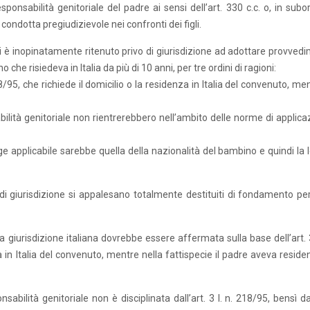
nsabilità genitoriale del padre ai sensi dell’art. 330 c.c. o, in subor
 condotta pregiudizievole nei confronti dei figli.
 si è inopinatamente ritenuto privo di giurisdizione ad adottare provved
 che risiedeva in Italia da più di 10 anni, per tre ordini di ragioni:
/95, che richiede il domicilio o la residenza in Italia del convenuto, men
ilità genitoriale non rientrerebbero nell’ambito delle norme di applica
legge applicabile sarebbe quella della nazionalità del bambino e quindi la
to di giurisdizione si appalesano totalmente destituiti di fondamento pe
la giurisdizione italiana dovrebbe essere affermata sulla base dell’art. 3
za in Italia del convenuto, mentre nella fattispecie il padre aveva resid
sabilità genitoriale non è disciplinata dall’art. 3 l. n. 218/95, bensì 