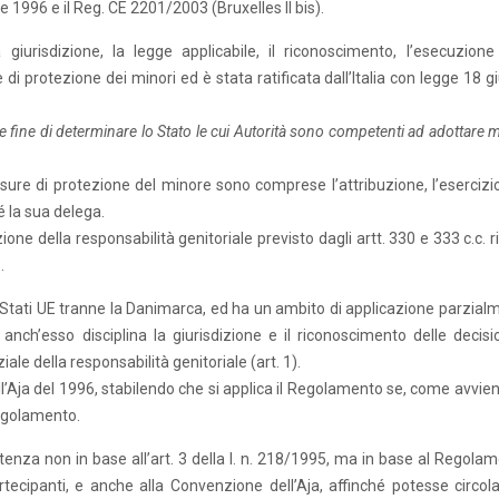
 1996 e il Reg. CE 2201/2003 (Bruxelles II bis).
iurisdizione, la legge applicabile, il riconoscimento, l’esecuzione
di protezione dei minori ed è stata ratificata dall’Italia con legge 18 
 fine di determinare lo Stato le cui Autorità sono competenti ad adottare 
 misure di protezione del minore sono comprese l’attribuzione, l’esercizi
é la sua delega.
ne della responsabilità genitoriale previsto dagli artt. 330 e 333 c.c. r
.
li Stati UE tranne la Danimarca, ed ha un ambito di applicazione parzial
nch’esso disciplina la giurisdizione e il riconoscimento delle decisio
ale della responsabilità genitoriale (art. 1).
ell’Aja del 1996, stabilendo che si applica il Regolamento se, come avvie
Regolamento.
tenza non in base all’art. 3 della l. n. 218/1995, ma in base al Regolam
rtecipanti, e anche alla Convenzione dell’Aja, affinché potesse circola