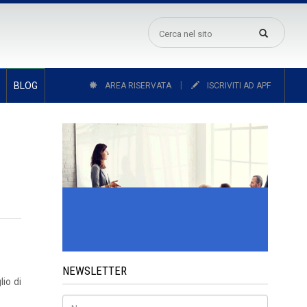
|
BLOG
AREA RISERVATA
ISCRIVITI AD APF
NEWSLETTER
io di