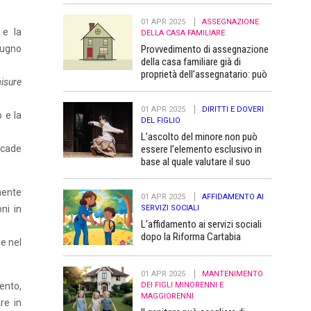
01 APR 2025
ASSEGNAZIONE
 e la
DELLA CASA FAMILIARE
Provvedimento di assegnazione
giugno
della casa familiare già di
proprietà dell’assegnatario: può
misure
essere trascritto “a favore” dei
figli minori
01 APR 2025
DIRITTI E DOVERI
o e la
DEL FIGLIO
L’ascolto del minore non può
essere l’elemento esclusivo in
icade
base al quale valutare il suo
superiore interesse
mente
01 APR 2025
AFFIDAMENTO AI
SERVIZI SOCIALI
ni in
L’affidamento ai servizi sociali
dopo la Riforma Cartabia
ne nel
01 APR 2025
MANTENIMENTO
DEI FIGLI MINORENNI E
ento,
MAGGIORENNI
re in