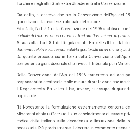
Turchia e negli altri Stati extra UE aderenti alla Convenzione.
Ciò detto, si osserva che sia la Convenzione dell’Aja del 1
giurisdizione, la residenza abituale del minore.
Ed infatti, l’art. 5.1 della Convenzione del 1996 stabilisce che 
abituale del minore sono competenti ad adottare misure di protezi
A sua volta, l’art. 8.1 del Regolamento Bruxelles II bis stabili
domande relative alla responsabilità genitoriale su un minore, se i
Da quanto precede, sia in forza della Convenzione dell’Aja d
competenza giurisdizionale che invece il Tribunale per i Minor
Della Convenzione dell’Aja del 1996 torneremo ad occuparc
responsabilità genitoriale e alle misure di protezione che incid
Il Regolamento Bruxelles II bis, invece, si occupa di giurisd
applicabile.
(ii) Nonostante la formulazione estremamente contorta del
Minorenni abbia rafforzato il suo convincimento di essere privo
codice civile italiano sulla decadenza e limitazione della
necessaria. Più precisamente, il decreto in commento ritiene 