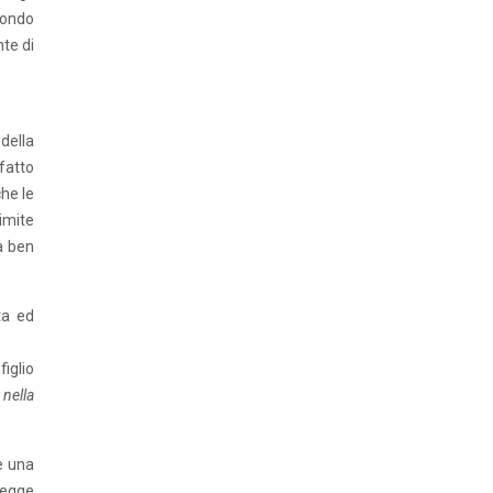
econdo
te di
della
fatto
che le
imite
a ben
ta ed
figlio
 nella
e una
legge