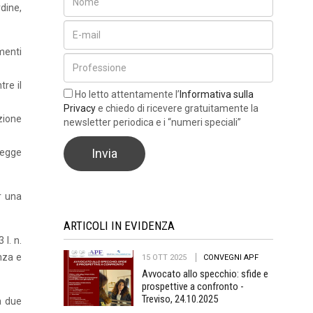
dine,
imenti
tre il
Ho letto attentamente l’
Informativa sulla
Privacy
e chiedo di ricevere gratuitamente la
zione
newsletter periodica e i “numeri speciali”
 legge
r una
ARTICOLI IN EVIDENZA
 l. n.
enza e
15 OTT 2025
CONVEGNI APF
Avvocato allo specchio: sfide e
prospettive a confronto -
Treviso, 24.10.2025
da due