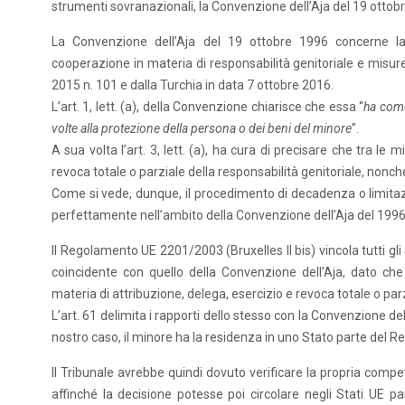
strumenti sovranazionali, la Convenzione dell’Aja del 19 ottobre
La Convenzione dell’Aja del 19 ottobre 1996 concerne la g
cooperazione in materia di responsabilità genitoriale e misure 
2015 n. 101 e dalla Turchia in data 7 ottobre 2016.
L’art. 1, lett. (a), della Convenzione chiarisce che essa “
ha come
volte alla protezione della persona o dei beni del minore
”.
A sua volta l’art. 3, lett. (a), ha cura di precisare che tra le
revoca totale o parziale della responsabilità genitoriale, nonch
Come si vede, dunque, il procedimento di decadenza o limitazio
perfettamente nell’ambito della Convenzione dell’Aja del 1996
Il Regolamento UE 2201/2003 (Bruxelles II bis) vincola tutti g
coincidente con quello della Convenzione dell’Aja, dato che a
materia di attribuzione, delega, esercizio e revoca totale o parzi
L’art. 61 delimita i rapporti dello stesso con la Convenzione d
nostro caso, il minore ha la residenza in uno Stato parte del 
Il Tribunale avrebbe quindi dovuto verificare la propria compe
affinché la decisione potesse poi circolare negli Stati UE pa