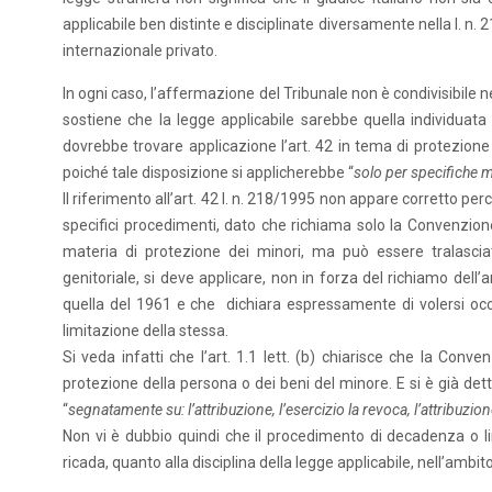
applicabile ben distinte e disciplinate diversamente nella l. n. 
internazionale privato.
In ogni caso, l’affermazione del Tribunale non è condivisibile n
sostiene che la legge applicabile sarebbe quella individuata d
dovrebbe trovare applicazione l’art. 42 in tema di protezione 
poiché tale disposizione si applicherebbe “
solo per specifiche m
Il riferimento all’art. 42 l. n. 218/1995 non appare corretto pe
specifici procedimenti, dato che richiama solo la Convenzione
materia di protezione dei minori, ma può essere tralasciato
genitoriale, si deve applicare, non in forza del richiamo dell’
quella del 1961 e che dichiara espressamente di volersi occ
limitazione della stessa.
Si veda infatti che l’art. 1.1 lett. (b) chiarisce che la Conv
protezione della persona o dei beni del minore. E si è già detto 
“
segnatamente su: l’attribuzione, l’esercizio la revoca, l’attribuzio
Non vi è dubbio quindi che il procedimento di decadenza o limi
ricada, quanto alla disciplina della legge applicabile, nell’ambi