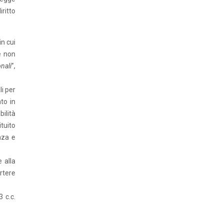
iritto
in cui
e non
nali
”,
li per
to in
ilità
ituito
nza e
 alla
ertere
 c.c.