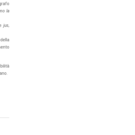
agrafo
ano la
e
jus
,
della
mento
ilità
iano.