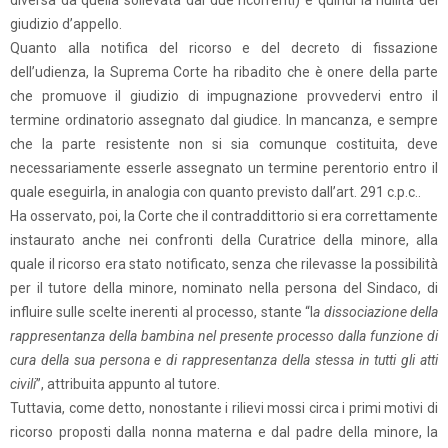
diversa da quella sollevata dai due ricorrenti) e quindi la nullità del
giudizio d’appello.
Quanto alla notifica del ricorso e del decreto di fissazione
dell’udienza, la Suprema Corte ha ribadito che è onere della parte
che promuove il giudizio di impugnazione provvedervi entro il
termine ordinatorio assegnato dal giudice. In mancanza, e sempre
che la parte resistente non si sia comunque costituita, deve
necessariamente esserle assegnato un termine perentorio entro il
quale eseguirla, in analogia con quanto previsto dall’art. 291 c.p.c..
Ha osservato, poi, la Corte che il contraddittorio si era correttamente
instaurato anche nei confronti della Curatrice della minore, alla
quale il ricorso era stato notificato, senza che rilevasse la possibilità
per il tutore della minore, nominato nella persona del Sindaco, di
influire sulle scelte inerenti al processo, stante “l
a dissociazione della
rappresentanza della bambina nel presente processo dalla funzione di
cura della sua persona e di rappresentanza della stessa in tutti gli atti
civili
”, attribuita appunto al tutore.
Tuttavia, come detto, nonostante i rilievi mossi circa i primi motivi di
ricorso proposti dalla nonna materna e dal padre della minore, la