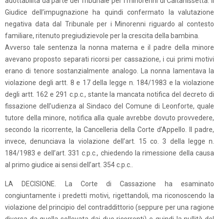
adottabilità da parte del Tribunale per i minorenni di Caltanissetta. Il
Giudice dell’impugnazione ha quindi confermato la valutazione
negativa data dal Tribunale per i Minorenni riguardo al contesto
familiare, ritenuto pregiudizievole per la crescita della bambina.
Avverso tale sentenza la nonna materna e il padre della minore
avevano proposto separati ricorsi per cassazione, i cui primi motivi
erano di tenore sostanzialmente analogo. La nonna lamentava la
violazione degli artt. 8 e 17 della legge n. 184/1983 e la violazione
degli artt. 162 e 291 c.p.c., stante la mancata notifica del decreto di
fissazione dell’udienza al Sindaco del Comune di Leonforte, quale
tutore della minore, notifica alla quale avrebbe dovuto provvedere,
secondo la ricorrente, la Cancelleria della Corte d’Appello. Il padre,
invece, denunciava la violazione dell’art. 15 co. 3 della legge n.
184/1983 e dell’art. 331 c.p.c., chiedendo la rimessione della causa
al primo giudice ai sensi dell’art. 354 c.p.c..
LA DECISIONE. La Corte di Cassazione ha esaminato
congiuntamente i predetti motivi, rigettandoli, ma riconoscendo la
violazione del principio del contraddittorio (seppure per una ragione