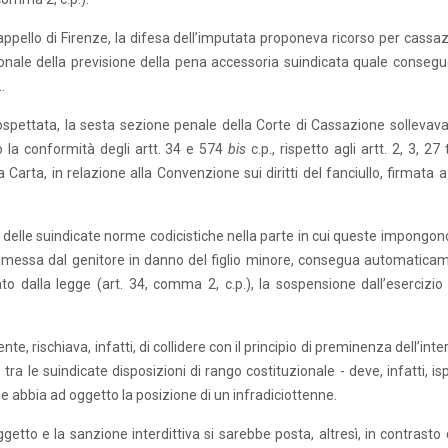
pello di Firenze, la difesa dell’imputata proponeva ricorso per cassaz
uzionale della previsione della pena accessoria suindicata quale conseg
..
spettata, la sesta sezione penale della Corte di Cassazione sollevava
o la conformità degli artt. 34 e 574
bis
c.p., rispetto agli artt. 2, 3, 27
 Carta, in relazione alla Convenzione sui diritti del fanciullo, firmata 
ale delle suindicate norme codicistiche nella parte in cui queste impongo
mmessa dal genitore in danno del figlio minore, consegua automatica
 dalla legge (art. 34, comma 2, c.p.), la sospensione dall’esercizio 
e, rischiava, infatti, di collidere con il principio di preminenza dell’int
ra le suindicate disposizioni di rango costituzionale - deve, infatti, is
 abbia ad oggetto la posizione di un infradiciottenne.
getto e la sanzione interdittiva si sarebbe posta, altresì, in contrasto 