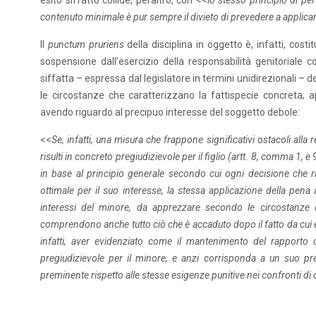
esito siffatto collide, peraltro, con <<
lo stesso principio di per
contenuto minimale è pur sempre il divieto di prevedere a applica
Il
punctum pruriens
della disciplina in oggetto è, infatti, costit
sospensione dall’esercizio della responsabilità genitoriale 
siffatta – espressa dal legislatore in termini unidirezionali 
le circostanze che caratterizzano la fattispecie concreta;
avendo riguardo al precipuo interesse del soggetto debole:
<<
Se, infatti, una misura che frappone significativi ostacoli alla re
risulti in concreto pregiudizievole per il figlio (artt. 8, comma 1,
in base al principio generale secondo cui ogni decisione che ri
ottimale per il suo interesse, la stessa applicazione della pena
interessi del minore, da apprezzare secondo le circostanze di
comprendono anche tutto ciò che è accaduto dopo il fatto da cui è 
infatti, aver evidenziato come il mantenimento del rapporto co
pregiudizievole per il minore, e anzi corrisponda a un suo pre
preminente rispetto alle stesse esigenze punitive nei confronti di c