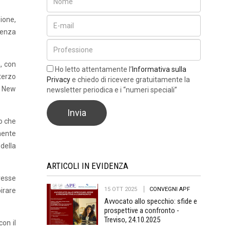
ione,
uenza
, con
Ho letto attentamente l’
Informativa sulla
 terzo
Privacy
e chiedo di ricevere gratuitamente la
a New
newsletter periodica e i “numeri speciali”
no che
mente
della
ARTICOLI IN EVIDENZA
eresse
15 OTT 2025
CONVEGNI APF
pirare
Avvocato allo specchio: sfide e
prospettive a confronto -
Treviso, 24.10.2025
con il