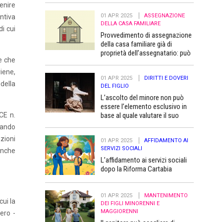
venire
01 APR 2025
ASSEGNAZIONE
ntiva
DELLA CASA FAMILIARE
di cui
Provvedimento di assegnazione
della casa familiare già di
proprietà dell’assegnatario: può
e che
essere trascritto “a favore” dei
figli minori
iene,
01 APR 2025
DIRITTI E DOVERI
della
DEL FIGLIO
L’ascolto del minore non può
essere l’elemento esclusivo in
base al quale valutare il suo
 CE n.
superiore interesse
imando
azioni
01 APR 2025
AFFIDAMENTO AI
SERVIZI SOCIALI
 anche
L’affidamento ai servizi sociali
dopo la Riforma Cartabia
01 APR 2025
MANTENIMENTO
cui la
DEI FIGLI MINORENNI E
MAGGIORENNI
ero -