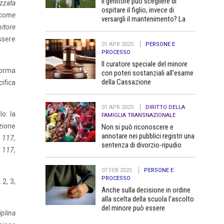
Il genitore può scegliere di
izzata
ospitare il figlio, invece di
 come
versargli il mantenimento? La
nitore
Cassazione dice no
essere
01 APR 2025
PERSONE E
PROCESSO
Il curatore speciale del minore
 norma
con poteri sostanziali all’esame
della Cassazione
ifica
01 APR 2025
DIRITTO DELLA
o: la
FAMIGLIA TRANSNAZIONALE
zione
Non si può riconoscere e
annotare nei pubblici registri una
. 117,
sentenza di divorzio-ripudio
. 117,
dello Stato del Bangladesh in
quanto contraria all’ordine
07 FEB 2025
PERSONE E
pubblico
PROCESSO
 2, 3,
Anche sulla decisione in ordine
alla scelta della scuola l’ascolto
del minore può essere
iplina
determinante