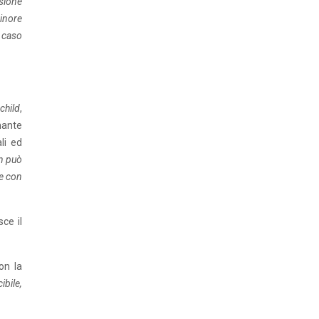
nsione
minore
r caso
 child
,
nante
li ed
on può
re con
sce il
on la
ibile,