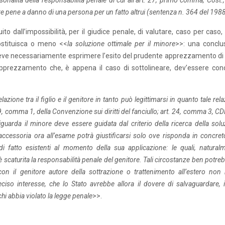
sonalità della responsabilità penale di cui all’art. 27, primo comma, Cost., 
re pene a danno di una persona per un fatto altrui (sentenza n. 364 del 198
uito dall’impossibilità, per il giudice penale, di valutare, caso per caso,
costituisca o meno <<
la soluzione ottimale per il minore
>>: una conclu
– deve necessariamente esprimere l’esito del prudente apprezzamento di 
 apprezzamento che, è appena il caso di sottolineare, dev’essere con
lazione tra il figlio e il genitore in tanto può legittimarsi in quanto tale rel
 e 9, comma 1, della Convenzione sui diritti del fanciullo; art. 24, comma 3, C
guarda il minore deve essere guidata dal criterio della ricerca della sol
 accessoria ora all’esame potrà giustificarsi solo ove risponda in concret
 fatto esistenti al momento della sua applicazione: le quali, naturalm
scaturita la responsabilità penale del genitore. Tali circostanze ben potre
n il genitore autore della sottrazione o trattenimento all’estero non ri
ciso interesse, che lo Stato avrebbe allora il dovere di salvaguardare, i
hi abbia violato la legge penale
>>.