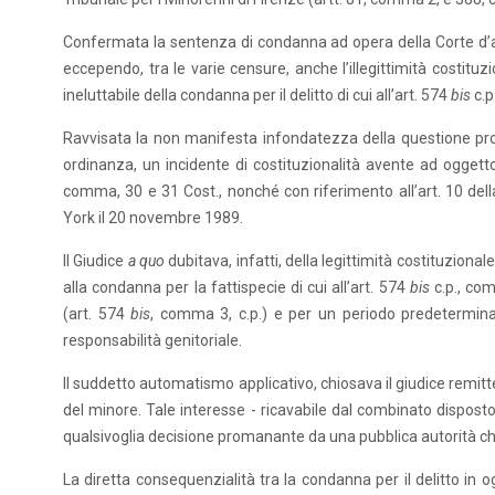
Confermata la sentenza di condanna ad opera della Corte d’ap
eccependo, tra le varie censure, anche l’illegittimità costit
ineluttabile della condanna per il delitto di cui all’art. 574
bis
c.p
Ravvisata la non manifesta infondatezza della questione pro
ordinanza, un incidente di costituzionalità avente ad oggett
comma, 30 e 31 Cost., nonché con riferimento all’art. 10 della
York il 20 novembre 1989.
Il Giudice
a quo
dubitava, infatti, della legittimità costituzion
alla condanna per la fattispecie di cui all’art. 574
bis
c.p., co
(art. 574
bis
, comma 3, c.p.) e per un periodo predeterminato
responsabilità genitoriale.
Il suddetto automatismo applicativo, chiosava il giudice remittent
del minore. Tale interesse - ricavabile dal combinato disposto t
qualsivoglia decisione promanante da una pubblica autorità che
La diretta consequenzialità tra la condanna per il delitto in og