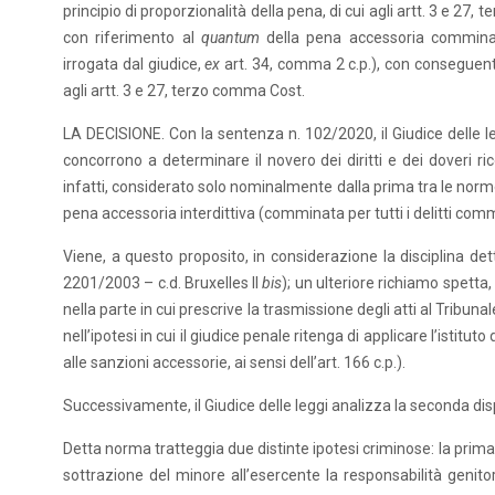
principio di proporzionalità della pena, di cui agli artt. 3 e 27
con riferimento al
quantum
della pena accessoria comminata
irrogata dal giudice,
ex
art. 34, comma 2 c.p.), con consegue
agli artt. 3 e 27, terzo comma Cost.
LA DECISIONE. Con la sentenza n. 102/2020, il Giudice delle le
concorrono a determinare il novero dei diritti e dei doveri ric
infatti, considerato solo nominalmente dalla prima tra le norme ce
pena accessoria interdittiva (comminata per tutti i delitti com
Viene, a questo proposito, in considerazione la disciplina dett
2201/2003 – c.d. Bruxelles II
bis
); un ulteriore richiamo spetta, 
nella parte in cui prescrive la trasmissione degli atti al Tribu
nell’ipotesi in cui il giudice penale ritenga di applicare l’isti
alle sanzioni accessorie, ai sensi dell’art. 166 c.p.).
Successivamente, il Giudice delle leggi analizza la seconda dispo
Detta norma tratteggia due distinte ipotesi criminose: la prima 
sottrazione del minore all’esercente la responsabilità genitor