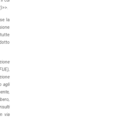
il cui
8)
>>.
 se la
sione
tutte
dotto
azione
DFUE),
uzione
o agli
ente,
bbero,
sulti
n via