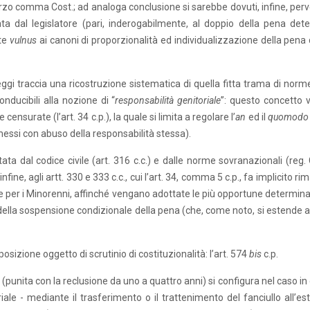
, terzo comma Cost.; ad analoga conclusione si sarebbe dovuti, infine, per
 dal legislatore (pari, inderogabilmente, al doppio della pena dete
nte
vulnus
ai canoni di proporzionalità ed individualizzazione della pena 
ggi traccia una ricostruzione sistematica di quella fitta trama di norm
onducibili alla nozione di “
responsabilità genitoriale
”: questo concetto v
nsurate (l’art. 34 c.p.), la quale si limita a regolare l’
an
ed il
quomodo
messi con abuso della responsabilità stessa).
ata dal codice civile (art. 316 c.c.) e dalle norme sovranazionali (reg.
infine, agli artt. 330 e 333 c.c., cui l’art. 34, comma 5 c.p., fa implicito r
nale per i Minorenni, affinché vengano adottate le più opportune determin
tuto della sospensione condizionale della pena (che, come noto, si estende
sizione oggetto di scrutinio di costituzionalità: l’art. 574
bis
c.p.
(punita con la reclusione da uno a quattro anni) si configura nel caso in 
iale - mediante il trasferimento o il trattenimento del fanciullo all’est