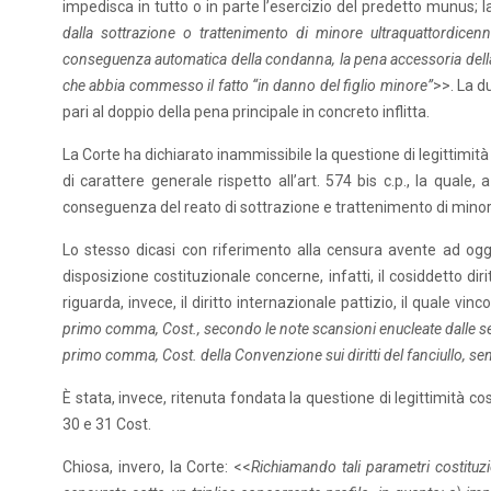
impedisca in tutto o in parte l’esercizio del predetto munus; 
dalla sottrazione o trattenimento di minore ultraquattordice
conseguenza automatica della condanna, la pena accessoria della s
che abbia commesso il fatto “in danno del figlio minore”
>>. La d
pari al doppio della pena principale in concreto inflitta.
La Corte ha dichiarato inammissibile la questione di legittimità c
di carattere generale rispetto all’art. 574 bis c.p., la qual
conseguenza del reato di sottrazione e trattenimento di minore
Lo stesso dicasi con riferimento alla censura avente ad oggett
disposizione costituzionale concerne, infatti, il cosiddetto d
riguarda, invece, il diritto internazionale pattizio, il quale vinc
primo comma, Cost., secondo le note scansioni enucleate dalle sent
primo comma, Cost. della Convenzione sui diritti del fanciullo, se
È stata, invece, ritenuta fondata la questione di legittimità cos
30 e 31 Cost.
Chiosa, invero, la Corte: <<
Richiamando tali parametri costituzio