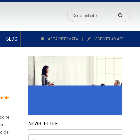
|
BLOG
AREA RISERVATA
ISCRIVITI AD APF
enale
sione
NEWSLETTER
adre,
o dal