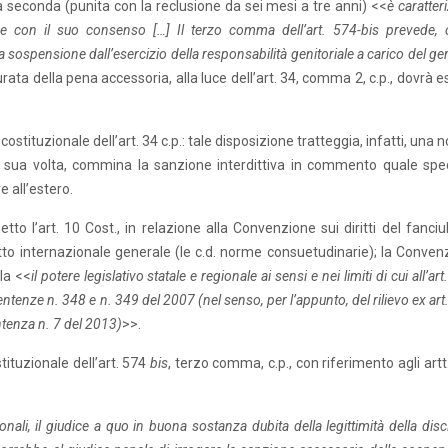
la seconda (punita con la reclusione da sei mesi a tre anni) <<
è caratter
nne con il suo consenso […] Il terzo comma dell’art. 574-bis prevede,
ospensione dall’esercizio della responsabilità genitoriale a carico del ge
urata della pena accessoria, alla luce dell’art. 34, comma 2, c.p., dovrà 
ostituzionale dell’art. 34 c.p.: tale disposizione tratteggia, infatti, una
e, a sua volta, commina la sanzione interdittiva in commento quale spec
 all’estero.
o l’art. 10 Cost., in relazione alla Convenzione sui diritti del fanciull
iritto internazionale generale (le c.d. norme consuetudinarie); la Conven
ola <<
il potere legislativo statale e regionale ai sensi e nei limiti di cui all’art
enze n. 348 e n. 349 del 2007 (nel senso, per l’appunto, del rilievo ex art
ntenza n. 7 del 2013)
>>.
tituzionale dell’art. 574
bis
, terzo comma, c.p., con riferimento agli artt.
nali, il giudice a quo in buona sostanza dubita della legittimità della disc