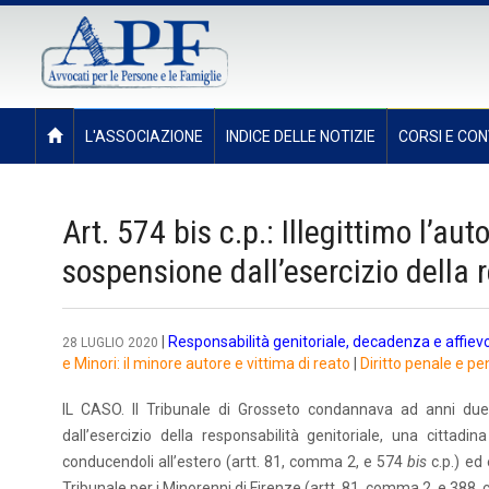
L'ASSOCIAZIONE
INDICE DELLE NOTIZIE
CORSI E CON
Art. 574 bis c.p.: Illegittimo l’a
sospensione dall’esercizio della 
|
Responsabilità genitoriale, decadenza e affiev
28 LUGLIO 2020
e Minori: il minore autore e vittima di reato
|
Diritto penale e pe
IL CASO. Il Tribunale di Grosseto condannava ad anni due 
dall’esercizio della responsabilità genitoriale, una cittadin
conducendoli all’estero (artt. 81, comma 2, e 574
bis
c.p.) ed
Tribunale per i Minorenni di Firenze (artt. 81, comma 2, e 388,