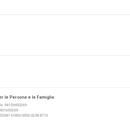
er le Persone e le Famiglie
le: 94159400269
04901650269
E 05387 61800 0000 0258 8713