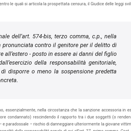
ntro le quali si articola la prospettata censura, il Giudice delle leggi sv
nale dell’art. 574-
bis
, terzo comma, c.p., nella
pronunciata contro il genitore per il delitto di
all’estero - posto in essere ai danni del figlio
l’esercizio della responsabilità genitoriale,
ce di disporre o meno la sospensione predetta
oncreta.
ono, essenzialmente, nella circostanza che la sanzione accessoria in 
itore condannato) rescindendo il rapporto tra i due soggetti (o rende
 e paradossale – rischio di danneggiare ulteriormente la giovane vittim