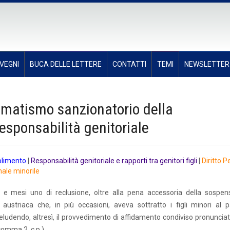
VEGNI
BUCA DELLE LETTERE
CONTATTI
TEMI
NEWSLETTER
utomatismo sanzionatorio della
responsabilità genitoriale
olimento
|
Responsabilità genitoriale e rapporti tra genitori figli
|
Diritto P
nale minorile
e mesi uno di reclusione, oltre alla pena accessoria della sospen
a austriaca che, in più occasioni, aveva sottratto i figli minori al p
 eludendo, altresì, il provvedimento di affidamento condiviso pronunciat
 comma 2, c.p.).