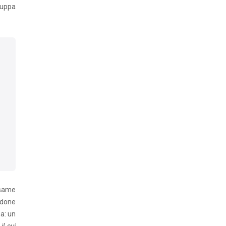
iluppa
esame
ndone
a: un