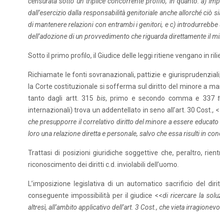
censurata sotto un triplice concorrente profilo, in quanto: a) i
dall’esercizio dalla responsabilità genitoriale anche allorché ciò s
di mantenere relazioni con entrambi i genitori, e c) introdurrebb
dell’adozione di un provvedimento che riguarda direttamente il m
Sotto il primo profilo, il Giudice delle leggi ritiene vengano in ril
Richiamate le fonti sovranazionali, pattizie e giurisprudenziali, 
la Corte costituzionale si sofferma sul diritto del minore a 
tanto dagli artt. 315
bis
, primo e secondo comma e 337
internazionali) trova un addentellato in seno all’art. 30 Cost., 
che presupporre il correlativo diritto del minore a essere educato 
loro una relazione diretta e personale, salvo che essa risulti in con
Trattasi di posizioni giuridiche soggettive che, peraltro, rient
riconoscimento dei diritti c.d. inviolabili dell’uomo.
L’imposizione legislativa di un automatico sacrificio del di
conseguente impossibilità per il giudice <<
di ricercare la sol
altresì, all’ambito applicativo dell’art. 3 Cost., che vieta irragionev