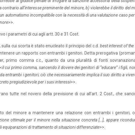
mporrebbe al giudice penale di irrogare la sanzione accessoria della sospe
ia contrario all’interesse preminente del minore, b) violerebbe il diritto del 
e un automatismo incompatibile con la necessità di una valutazione caso pe
inore
>>.
ievo i parametri di cui agli artt. 30 e 31 Cost.
sulla cui scorta è stato enucleato il principio del c.d.
best interest of the
mantenere un rapporto con entrambi i genitori. Detta prerogativa (proma
ter
, primo comma c.c., quanto da una pluralità di fonti sovranaziona
<<
il cui primo comma, sancendo il dovere dei genitori di “educare” i figli, n
da entrambi i genitori; ciò che necessariamente implica il suo diritto a vive
creto pregiudizievole per i suoi interessi
>>.
rano tutte nel novero della previsione di cui all’art. 2 Cost., che sanci
ritto del minore a mantenere una relazione con entrambi i genitori, c
uzione ottimale per il minore nella situazione concreta […], appare riconduc
oli equiparazioni di trattamento di situazioni differenziate
>>.