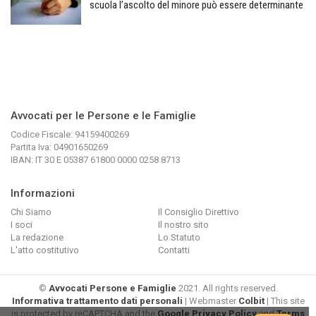
scuola l’ascolto del minore può essere determinante
Avvocati per le Persone e le Famiglie
Codice Fiscale: 94159400269
Partita Iva: 04901650269
IBAN: IT 30 E 05387 61800 0000 0258 8713
Informazioni
Chi Siamo
Il Consiglio Direttivo
I soci
Il nostro sito
La redazione
Lo Statuto
L'atto costitutivo
Contatti
©
Avvocati Persone e Famiglie
2021. All rights reserved.
Informativa trattamento dati personali
| Webmaster
Colbit
| This site
is protected by reCAPTCHA and the
Google Privacy Policy
and
Terms