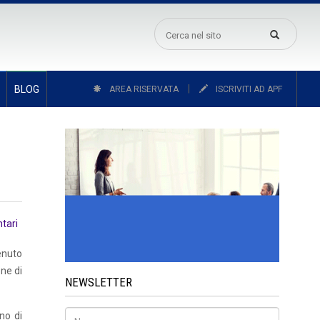
|
BLOG
AREA RISERVATA
ISCRIVITI AD APF
tari
enuto
one di
NEWSLETTER
no di