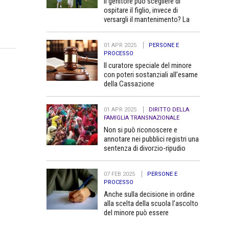
Il genitore può scegliere di
ospitare il figlio, invece di
versargli il mantenimento? La
Cassazione dice no
01 APR 2025
PERSONE E
PROCESSO
Il curatore speciale del minore
con poteri sostanziali all’esame
della Cassazione
01 APR 2025
DIRITTO DELLA
FAMIGLIA TRANSNAZIONALE
Non si può riconoscere e
annotare nei pubblici registri una
sentenza di divorzio-ripudio
dello Stato del Bangladesh in
quanto contraria all’ordine
07 FEB 2025
PERSONE E
pubblico
PROCESSO
Anche sulla decisione in ordine
alla scelta della scuola l’ascolto
del minore può essere
determinante