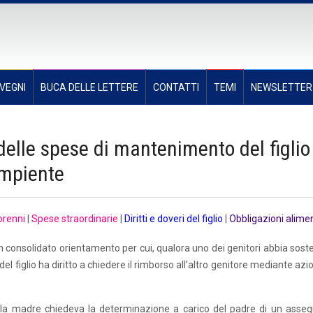
VEGNI
BUCA DELLE LETTERE
CONTATTI
TEMI
NEWSLETTER
o delle spese di mantenimento del figlio
empiente
orenni
|
Spese straordinarie
|
Diritti e doveri del figlio
|
Obbligazioni alimen
n consolidato orientamento per cui, qualora uno dei genitori abbia sost
del figlio ha diritto a chiedere il rimborso all’altro genitore mediante azi
e la madre chiedeva la determinazione a carico del padre di un asseg