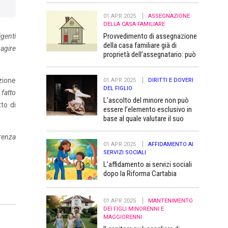
01 APR 2025
ASSEGNAZIONE
DELLA CASA FAMILIARE
Provvedimento di assegnazione
igenti
della casa familiare già di
 agire
proprietà dell’assegnatario: può
essere trascritto “a favore” dei
figli minori
zione
01 APR 2025
DIRITTI E DOVERI
DEL FIGLIO
 fatto
L’ascolto del minore non può
to di
essere l’elemento esclusivo in
base al quale valutare il suo
superiore interesse
renza
01 APR 2025
AFFIDAMENTO AI
SERVIZI SOCIALI
L’affidamento ai servizi sociali
dopo la Riforma Cartabia
01 APR 2025
MANTENIMENTO
DEI FIGLI MINORENNI E
MAGGIORENNI