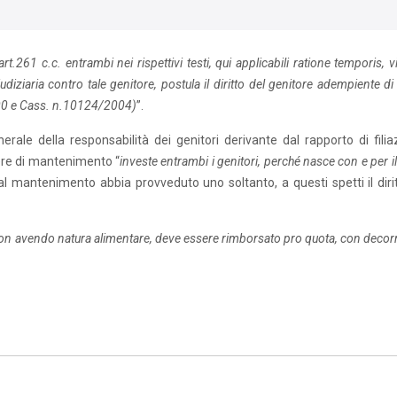
rt.261 c.c. entrambi nei rispettivi testi, qui applicabili ratione temporis, v
ziaria contro tale genitore, postula il diritto del genitore adempiente di
000 e Cass. n.10124/2004)
”.
rale della responsabilità dei genitori derivante dal rapporto di filia
vere di mantenimento “
investe entrambi i genitori, perché nasce con e per il
 mantenimento abbia provveduto uno soltanto, a questi spetti il dirit
non avendo natura alimentare, deve essere rimborsato pro quota, con decor