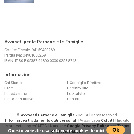
Avvocati per le Persone e le Famiglie
Codice Fiscale: 94159400269
Partita Iva: 04901650269
IBAN: IT 30 E 05387 61800 0000 0258 8713
Informazioni
Chi Siamo
Il Consiglio Direttivo
I soci
Il nostro sito
La redazione
Lo Statuto
L'atto costitutivo
Contatti
©
Avvocati Persone e Famiglie
2021. All rights reserved.
Informativa trattamento dati personali
| Webmaster
Colbit
| This site
is protected by reCAPTCHA and the
Google Privacy Policy
and
Terms
Ok
Questo website usa solamente cookies tecnici
of Service apply
.