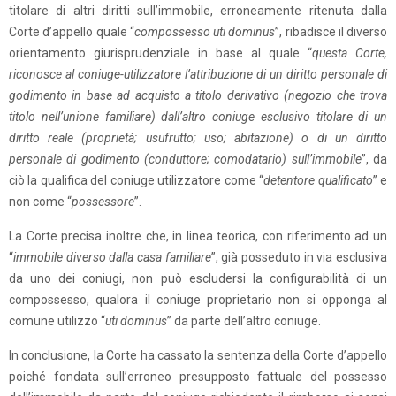
titolare di altri diritti sull’immobile, erroneamente ritenuta dalla
Corte d’appello quale “
compossesso uti dominus
”, ribadisce il diverso
orientamento giurisprudenziale in base al quale “
questa Corte,
riconosce al coniuge-utilizzatore l’attribuzione di un diritto personale di
godimento in base ad acquisto a titolo derivativo (negozio che trova
titolo nell’unione familiare) dall’altro coniuge esclusivo titolare di un
diritto reale (proprietà; usufrutto; uso; abitazione) o di un diritto
personale di godimento (conduttore; comodatario) sull’immobile
”, da
ciò la qualifica del coniuge utilizzatore come “
detentore qualificato
” e
non come “
possessore
”.
La Corte precisa inoltre che, in linea teorica, con riferimento ad un
“
immobile diverso dalla casa familiare
”, già posseduto in via esclusiva
da uno dei coniugi, non può escludersi la configurabilità di un
compossesso, qualora il coniuge proprietario non si opponga al
comune utilizzo “
uti dominus
” da parte dell’altro coniuge.
In conclusione, la Corte ha cassato la sentenza della Corte d’appello
poiché fondata sull’erroneo presupposto fattuale del possesso